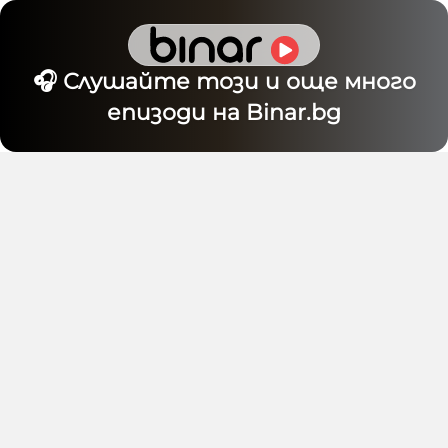
🎧 Слушайте този и още много
епизоди на Binar.bg