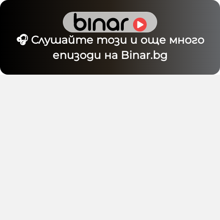
🎧 Слушайте този и още много
епизоди на Binar.bg