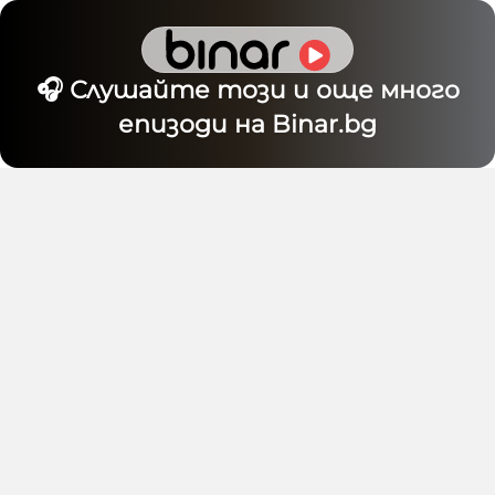
🎧 Слушайте този и още много
епизоди на Binar.bg