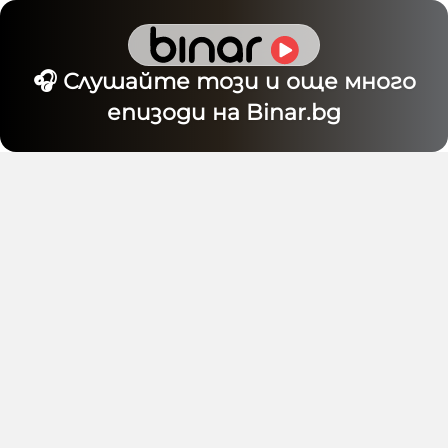
🎧 Слушайте този и още много
епизоди на Binar.bg