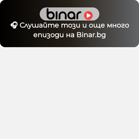
🎧 Слушайте този и още много
епизоди на Binar.bg