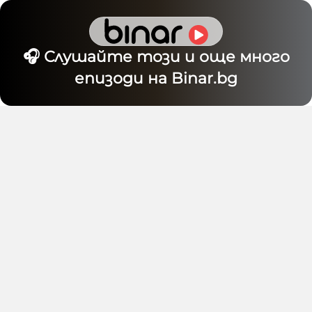
🎧 Слушайте този и още много
епизоди на Binar.bg