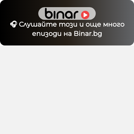
🎧 Слушайте този и още много
епизоди на Binar.bg