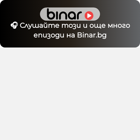
🎧 Слушайте този и още много
епизоди на Binar.bg