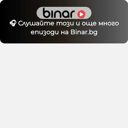
🎧 Слушайте този и още много
епизоди на Binar.bg