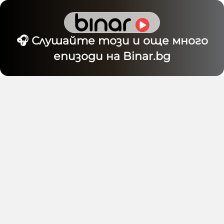
🎧 Слушайте този и още много
епизоди на Binar.bg