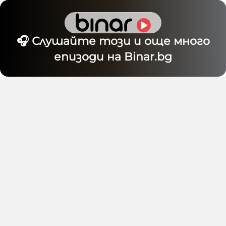
🎧 Слушайте този и още много
епизоди на Binar.bg