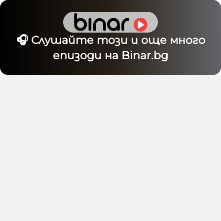
🎧 Слушайте този и още много
епизоди на Binar.bg