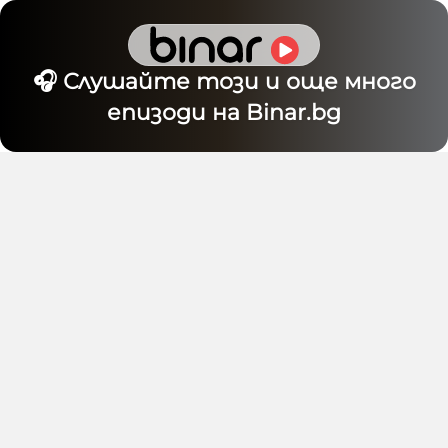
🎧 Слушайте този и още много
епизоди на Binar.bg