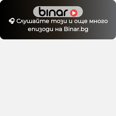
🎧 Слушайте този и още много
епизоди на Binar.bg