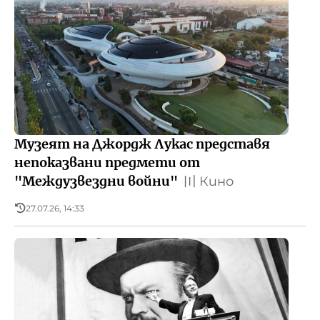
Музеят на Джордж Лукас представя
непоказвани предмети от
"Междузвездни войни"
〣
Кино
27.07.26, 14:33