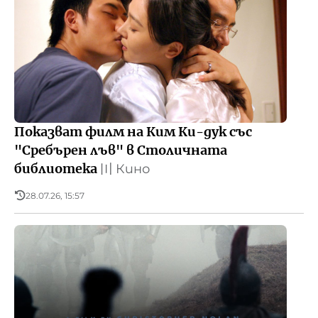
Показват филм на Ким Ки-дук със
"Сребърен лъв" в Столичната
библиотека
〣
Кино
28.07.26, 15:57