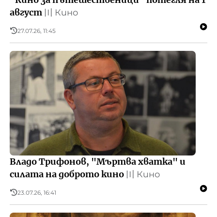
август
〣
Кино
27.07.26, 11:45
Владо Трифонов, "Мъртва хватка" и
силата на доброто кино
〣
Кино
23.07.26, 16:41