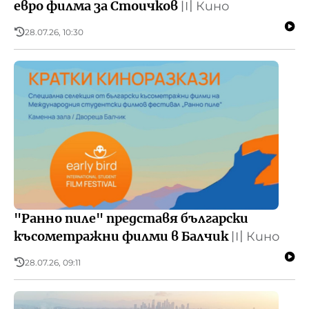
евро филма за Стоичков
〣
Кино
28.07.26, 10:30
"Ранно пиле" представя български
късометражни филми в Балчик
〣
Кино
28.07.26, 09:11