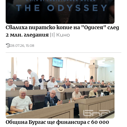
Свалиха пиратско копие на "Одисея" след
2 млн. гледания
〣
Кино
28.07.26, 15:08
Община Бургас ще финансира с 60 000