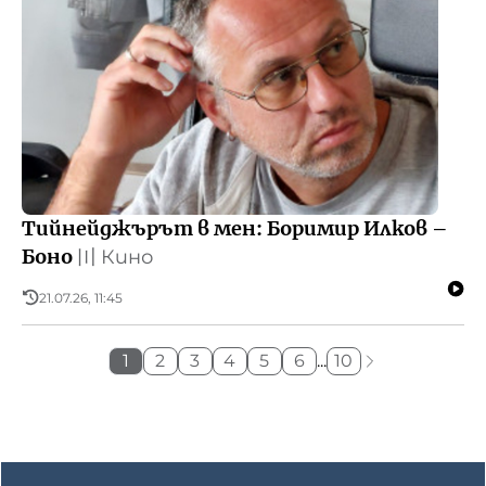
Тийнейджърът в мен: Боримир Илков –
Боно
〣
Кино
21.07.26, 11:45
1
2
3
4
5
6
...
10