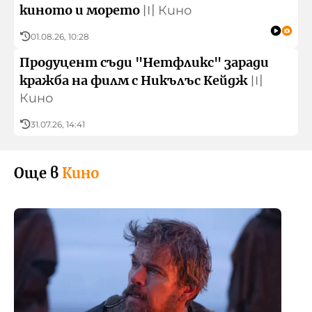
киното и морето
〣
Кино
01.08.26, 10:28
Продуцент съди "Нетфликс" заради
кражба на филм с Никълъс Кейдж
〣
Кино
31.07.26, 14:41
Още в
Кино