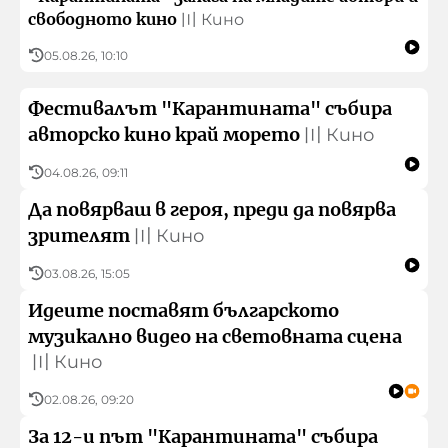
свободното кино
〣
Кино
05.08.26, 10:10
Фестивалът "Карантината" събира
авторско кино край морето
〣
Кино
04.08.26, 09:11
Да повярваш в героя, преди да повярва
зрителят
〣
Кино
03.08.26, 15:05
Идеите поставят българското
музикално видео на световната сцена
〣
Кино
02.08.26, 09:20
За 12-и път "Карантината" събира