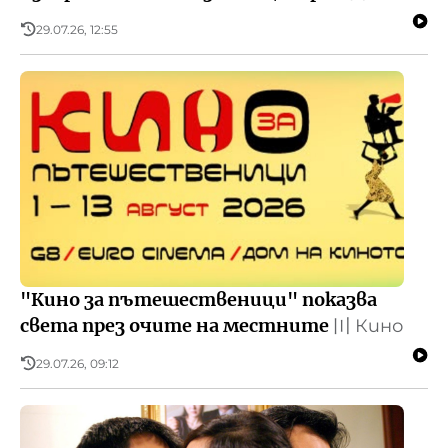
29.07.26, 12:55
"Кино за пътешественици" показва
света през очите на местните
〣
Кино
29.07.26, 09:12