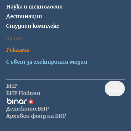
Наука и технологии
Дестинации
Студиен комплекс
За нас
Реклама
Съвет за електронни медии
БНР
Нагоре
БНР Новини
Детското.БНР
Архивен фонд на БНР