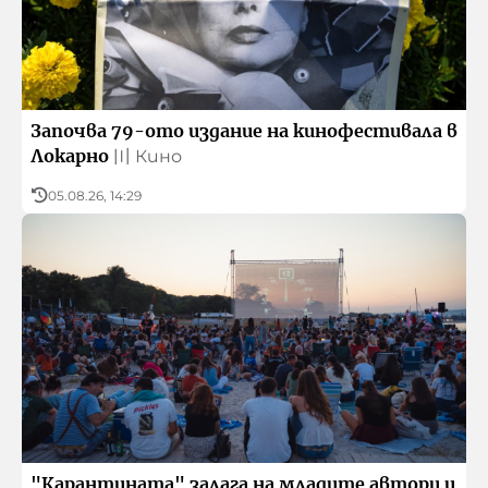
Архивен фонд на БНР
Започва 79-ото издание на кинофестивала в
Локарно
〣
Кино
05.08.26, 14:29
"Карантината" залага на младите автори и