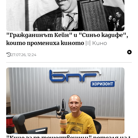
"Гражданинът Кейн" и "Синьо кадифе",
които промениха киното
〣
Кино
27.07.26, 12:24
"Кино за пътешественици" потегля на 1