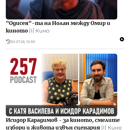
"Одисея"-та на Нолан между Омир и
киното
〣
Кино
30.07.26, 10:59
Исидор Карадимов - за киното, смелите
избори и живота извън сценария
〣
Кино