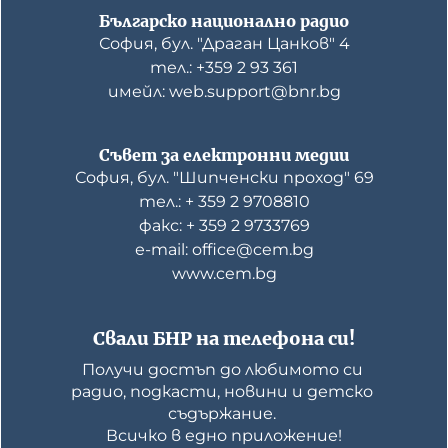
Българско национално радио
София, бул. "Драган Цанков" 4
тел.: +359 2 93 361
имейл: web.support@bnr.bg
Съвет за електронни медии
София, бул. "Шипченски проход" 69
тел.: + 359 2 9708810
факс: + 359 2 9733769
е-mail: office@cem.bg
www.cem.bg
Свали БНР на телефона си!
Получи достъп до любимото си 
радио, подкасти, новини и детско 
съдържание. 

Всичко в едно приложение!