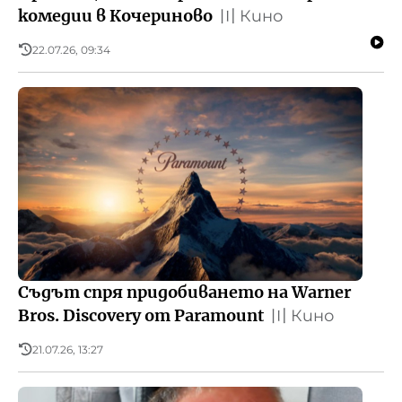
комедии в Кочериново
〣
Кино
22.07.26, 09:34
Съдът спря придобиването на Warner
Bros. Discovery от Paramount
〣
Кино
21.07.26, 13:27