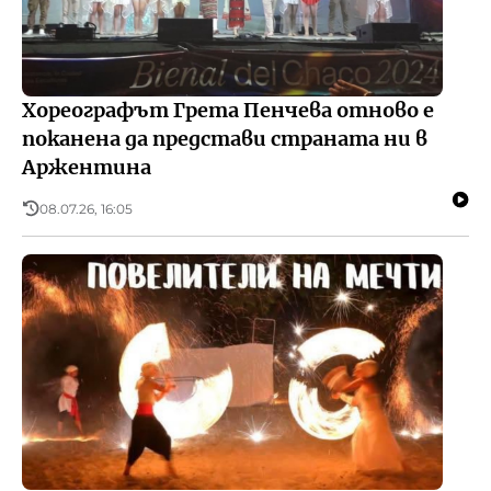
Хореографът Грета Пенчева отново е
поканена да представи страната ни в
Аржентина
08.07.26, 16:05