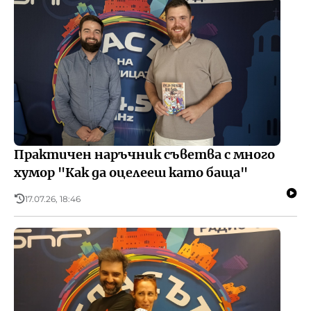
Практичен наръчник съветва с много
хумор "Как да оцелееш като баща"
17.07.26, 18:46