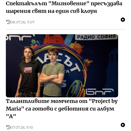
Спектакълът "Мигновение" пресъздава
шарения свят на един сив клоун
08.07.26, 11:07
Талантливите момчета от "Project by
Maria" са готови с дебютния си албум
"А"
07.07.26, 11:10