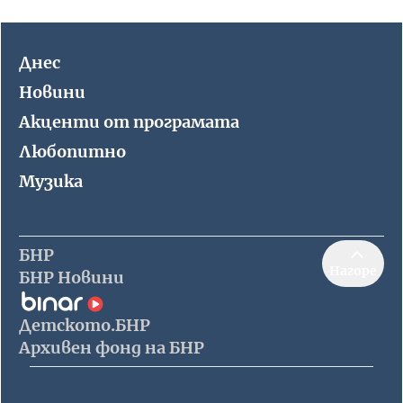
Днес
Новини
Акценти от програмата
Любопитно
Музика
БНР
Нагоре
БНР Новини
Детското.БНР
Архивен фонд на БНР