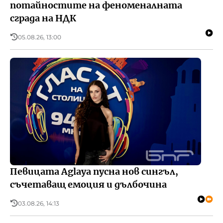
потайностите на феноменалната
сграда на НДК
05.08.26, 13:00
Певицата Aglaya пусна нов сингъл,
съчетаващ емоция и дълбочина
03.08.26, 14:13