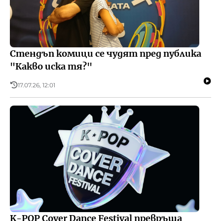
Стендъп комици се чудят пред публика
"Какво иска тя?"
17.07.26, 12:01
K-POP Cover Dance Festival превръща