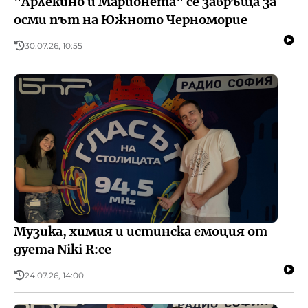
"Арлекино и Марионета" се завръща за
осми път на Южното Черноморие
30.07.26, 10:55
Музика, химия и истинска емоция от
дуета Niki R:ce
24.07.26, 14:00