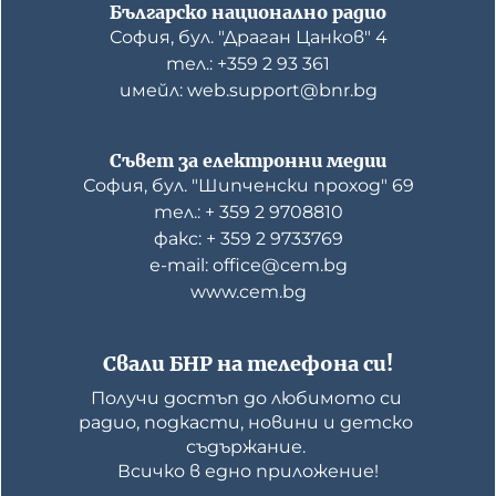
Българско национално радио
София, бул. "Драган Цанков" 4
тел.: +359 2 93 361
имейл: web.support@bnr.bg
Съвет за електронни медии
София, бул. "Шипченски проход" 69
тел.: + 359 2 9708810
факс: + 359 2 9733769
е-mail: office@cem.bg
www.cem.bg
Свали БНР на телефона си!
Получи достъп до любимото си 
радио, подкасти, новини и детско 
съдържание. 

Всичко в едно приложение!