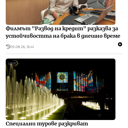
Адресите на любовта
БНР
Детското.БНР
Здрави и активни
Архивен фонд на БНР
Покана за пътуване
Филмът "Развод на кредит" разказва за
устойчивостта на брака в днешно време
05.08.26, 16:41
Специални турове разкриват