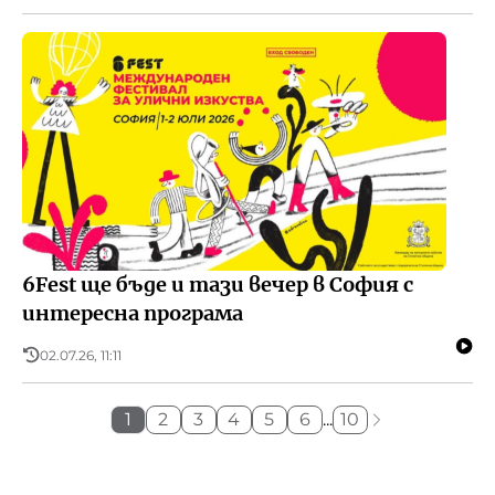
6Fest ще бъде и тази вечер в София с
интересна програма
02.07.26, 11:11
1
2
3
4
5
6
...
10