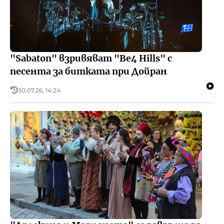
"Sabaton" взривяват "Be4 Hills" с
песента за битката при Дойран
30.07.26, 14:24