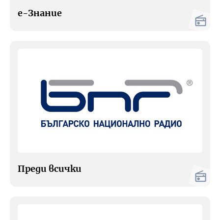
Адресите на любовта
е-Знание
БНР
Детското.БНР
Здрави и активни
Архивен фонд на БНР
Покана за пътуване
Преди всички