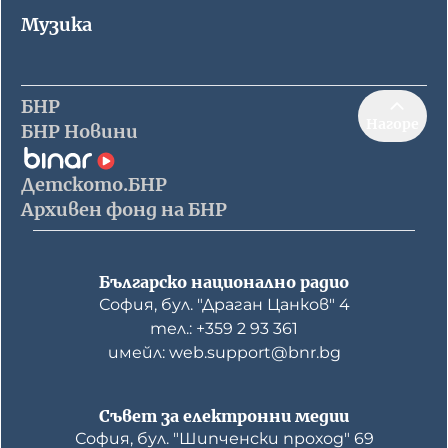
Музика
БНР
Нагоре
БНР Новини
Детското.БНР
Архивен фонд на БНР
Българско национално радио
София, бул. "Драган Цанков" 4
тел.: +359 2 93 361
имейл: web.support@bnr.bg
Съвет за електронни медии
София, бул. "Шипченски проход" 69