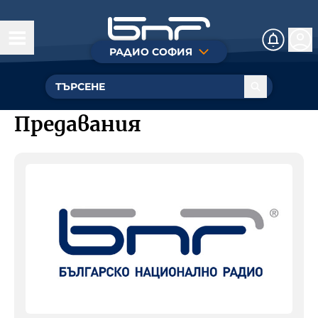
РАДИО СОФИЯ
Днес
Акценти от програмата
Предавания
Предавания
Радиокафе
От ефира
Добър вечер, София
За нас
Ритъмът на столицата
Мюзик пойнт
Контакти
Събуди се, София
Лицата и гласовете на Радио
Спортна среща с Камен Алипиев
София