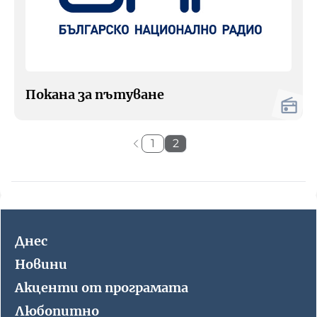
Покана за пътуване
1
2
Днес
Новини
Акценти от програмата
Любопитно