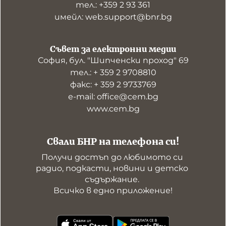
тел.: +359 2 93 361
имейл: web.support@bnr.bg
Съвет за електронни медии
София, бул. "Шипченски проход" 69
тел.: + 359 2 9708810
факс: + 359 2 9733769
е-mail: office@cem.bg
www.cem.bg
Свали БНР на телефона си!
Получи достъп до любимото си 
радио, подкасти, новини и детско 
съдържание. 

Всичко в едно приложение!