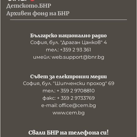
Детското.БНР
Архивен фонд на БНР
Българско национално радио
София, бул. "Драган Цанков" 4
тел.: +359 2 93 361
имейл: web.support@bnr.bg
Съвет за електронни медии
София, бул. "Шипченски проход" 69
тел.: + 359 2 9708810
факс: + 359 2 9733769
е-mail: office@cem.bg
www.cem.bg
Свали БНР на телефона си!