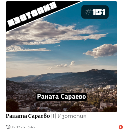
Раната Сараево
〣
Изотопия
06.07.26, 13:45