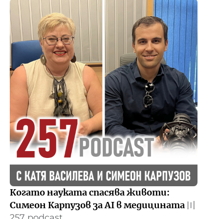
Когато науката спасява животи:
Симеон Карпузов за AI в медицината
〣
257 podcast