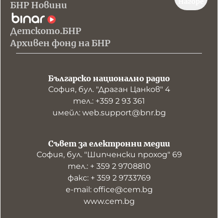
Нагоре
БНР Новини
Детското.БНР
Архивен фонд на БНР
Българско национално радио
София, бул. "Драган Цанков" 4
тел.: +359 2 93 361
имейл: web.support@bnr.bg
Съвет за електронни медии
София, бул. "Шипченски проход" 69
тел.: + 359 2 9708810
факс: + 359 2 9733769
е-mail: office@cem.bg
www.cem.bg