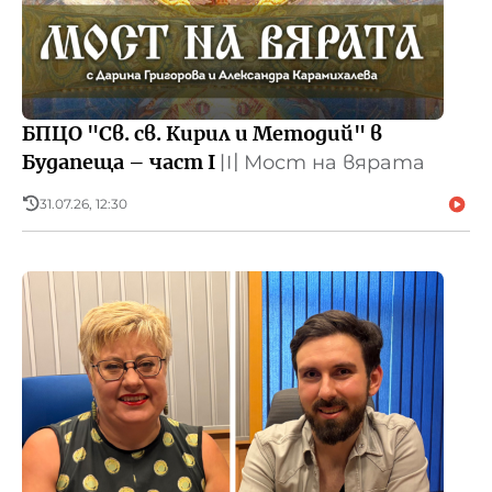
БПЦО "Св. св. Кирил и Методий" в
Будапеща – част I
〣
Мост на вярата
31.07.26, 12:30