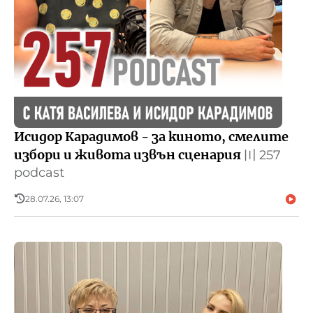
Исидор Карадимов - за киното, смелите
избори и живота извън сценария
〣
257
podcast
28.07.26, 13:07