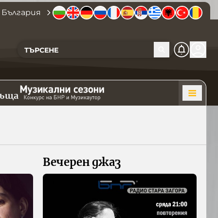
 България
къща
Вечерен джаз