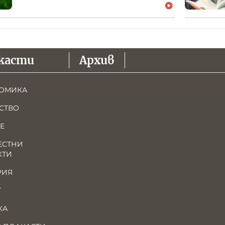
касти
Архив
ОМИКА
СТВО
Е
ЕСТНИ
КТИ
РИЯ
Т
КА