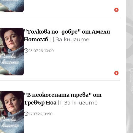
"Толкова по-добре" от Амели
Нотомб
〣
За книгите
23.07.26, 10:00
"В неокосената трева" от
Тревър Ноа
〣
За книгите
16.07.26, 09:10