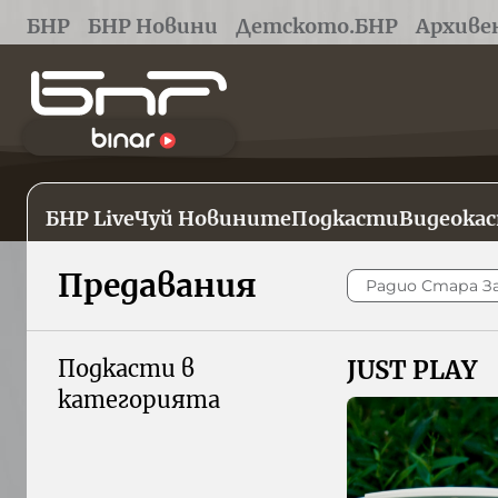
БНР
БНР Новини
Детското.БНР
Архиве
БНР Live
Чуй Новините
Подкасти
Видеока
Предавания
Радио Стара З
Подкасти в
JUST PLAY
категорията