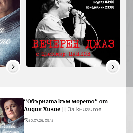
“Обърната към морето“ от
Лидия Хилие
〣
За книгите
30.07.26, 09:15