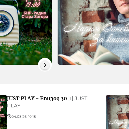
JUST PLAY - Епизод 30
〣
JUST
PLAY
04.08.26, 10:18