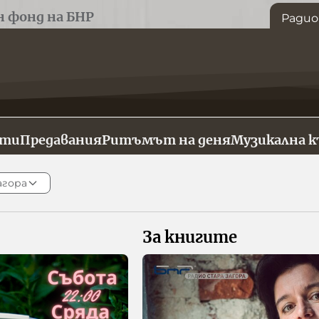
н фонд на БНР
Радио
сти
Предавания
Ритъмът на деня
Музикална 
агора
За книгите