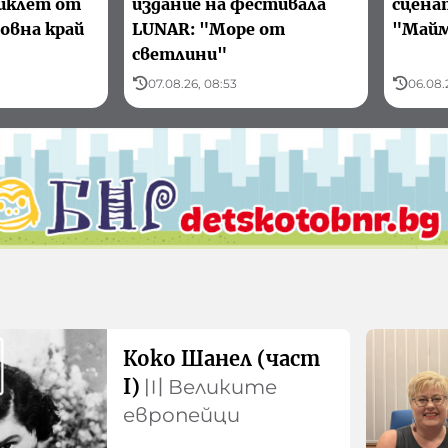
иклет от
издание на фестивала
сцена
овна край
LUNAR: "Море от
"Майм
светлини"
07.08.26, 08:53
06.08.2
Коко Шанел (част
I)
〣
Великите
европейци