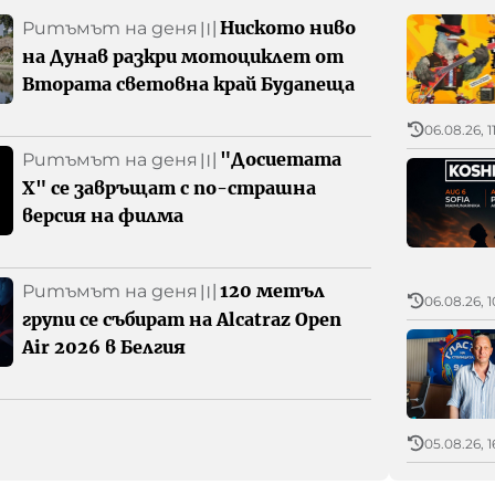
Ниското ниво
Ритъмът на деня
〣
на Дунав разкри мотоциклет от
Втората световна край Будапеща
06.08.26, 1
"Досиетата
Ритъмът на деня
〣
Х" се завръщат с по-страшна
версия на филма
120 метъл
Ритъмът на деня
〣
06.08.26, 1
групи се събират на Alcatraz Open
Air 2026 в Белгия
05.08.26, 1