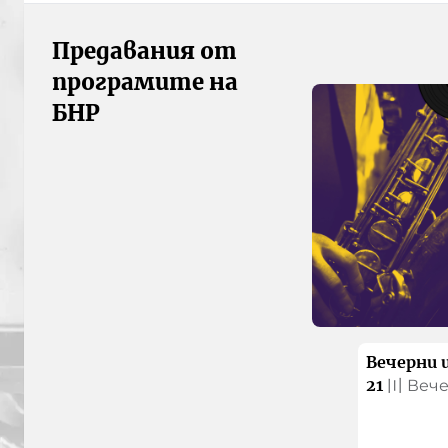
Предавания от
програмите на
БНР
Вечерни 
21
〣
Веч