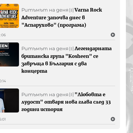
Varna Rock
Ритъмът на деня
〣
Adventure започва днес в
"Аспарухово" (програма)
1:06
Легендарната
Ритъмът на деня
〣
британска група "Kosheen" се
завръща в България с два
концерта
0:14
"Любовта е
Ритъмът на деня
〣
лудост" отваря нова глава след 33
години история
6:01