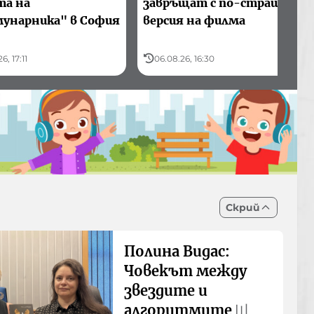
та на
завръщат с по-страшна
унарника" в София
версия на филма
6, 17:11
06.08.26, 16:30
Скрий
Полина Видас:
Човекът между
звездите и
алгоритмите
〣