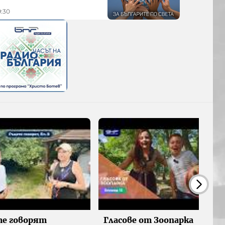
9:30
е говорят
Гласове от Зоопарка