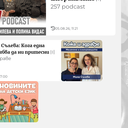
257 podcast
05.08.26, 11:21
 Сълева: Кога една
ябва да ни притесни
〣
драве
07:00