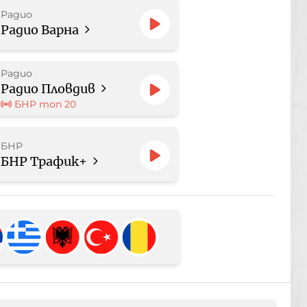
Радио
Радио Варна
Радио
Радио Пловдив
БНР топ 20
БНР
БНР Трафик+