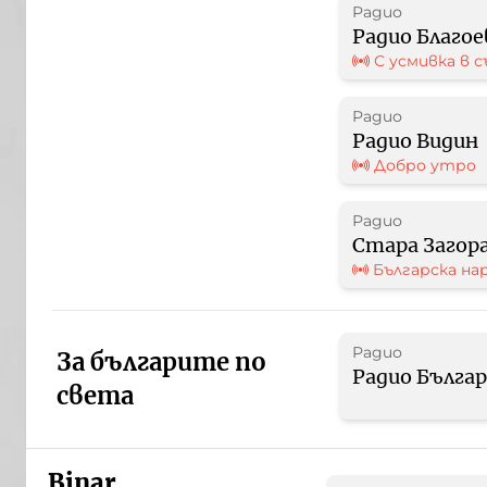
Радио
Радио Благое
С усмивка в 
Радио
Радио Видин
Добро утро
Радио
Стара Загор
Българска на
музика
Радио
За българите по
Радио Бълга
света
Binar