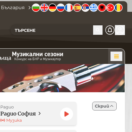
 България
къща
Скрий
Радио
Радио София
Музика