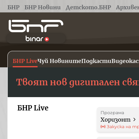
БНР
БНР Новини
Детското.БНР
Архиве
БНР Live
Чуй Новините
Подкасти
Видеока
Твоят нов дигитален св
БНР Live
Програма
Хоризонт
Закуска на т