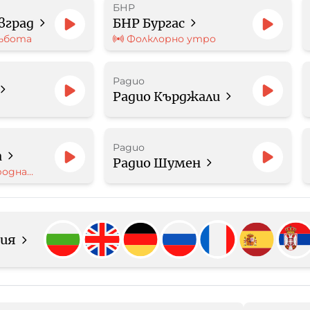
БНР
вград
БНР Бургас
събота
Фолклорно утро
Радио
Радио Кърджали
Радио
а
Радио Шумен
родна
рия