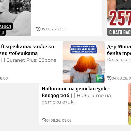
05.08.26, 23:55
 в мрежата: може ли
Д-р Мина
мени човешката
бенка тр
Кожа и з
〣
Euranet Plus: Европа
08:00
04.08.26, 
Новините на детски език -
Епизод 206
〣
Новините на
детски език
01.08.26, 09:05