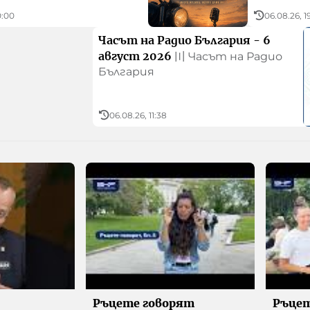
0:00
06.08.26, 1
Часът на Радио България - 6
август 2026
〣
Часът на Радио
България
06.08.26, 11:38
Ръцете говорят
Ръцет