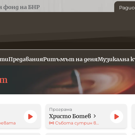
н фонд на БНР
Радио
сти
Предавания
Ритъмът на деня
Музикална 
ят
Програма
Христо Ботев
ревата
Събота сутрин в…