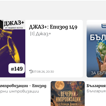
ДЖАЗ+: Епизод 149
〣
Джаз+
07.08.26, 20:30
импровизации - Епизод
България 
България
ерни импровизации