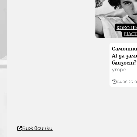
Самотни
AI да за
близост?
утре
04.08.26, 
Виж всички