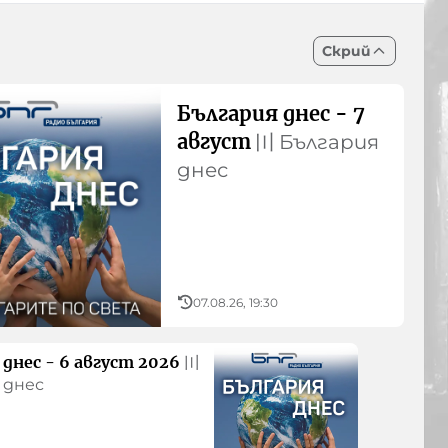
Скрий
България днес - 7
август
〣
България
днес
07.08.26, 19:30
днес - 6 август 2026
〣
 днес