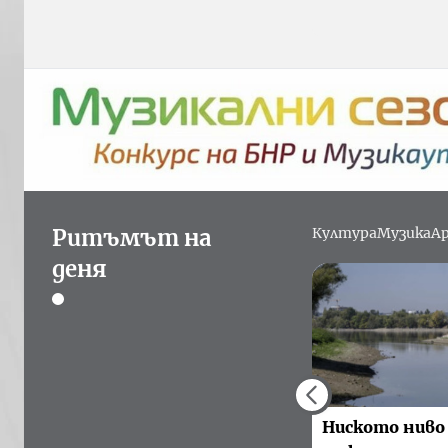
Ритъмът на
Култура
Музика
А
деня
Ниското ниво