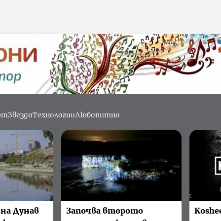
рт
Звезди
Технологии
Любопитно
 на Дунав
Започва второто
Koshe