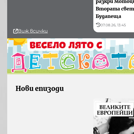
разкри мотоц
Втората свет
Будапеща
07.08.26, 13:45
Виж всички
Нови епизоди