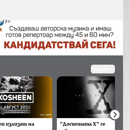
Скрий
en излизат на
"Досиетата Х" се