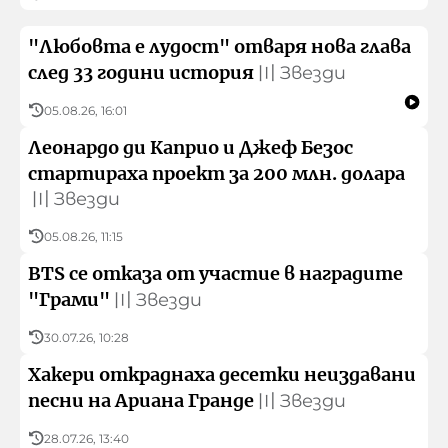
"Любовта е лудост" отваря нова глава
след 33 години история
〣
Звезди
05.08.26, 16:01
Леонардо ди Каприо и Джеф Безос
стартираха проект за 200 млн. долара
〣
Звезди
05.08.26, 11:15
BTS се отказа от участие в наградите
"Грами"
〣
Звезди
30.07.26, 10:28
Хакери откраднаха десетки неиздавани
песни на Ариана Гранде
〣
Звезди
28.07.26, 13:40