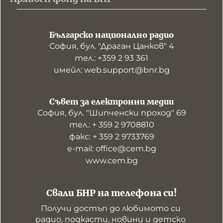
Българско национално радио
София, бул. "Драган Цанков" 4
тел.: +359 2 93 361
имейл: web.support@bnr.bg
Съвет за електронни медии
София, бул. "Шипченски проход" 69
тел.: + 359 2 9708810
факс: + 359 2 9733769
е-mail: office@cem.bg
www.cem.bg
Свали БНР на телефона си!
Получи достъп до любимото си 
радио, подкасти, новини и детско 