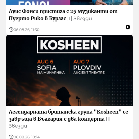
Луис Фонси пристига с 25 музиканти от
Пуерто Рико в Бургас
〣
Звезди
06.08.26, 11:30
Легендарната британска група "Kosheen" се
завръща в България с два концерта
〣
Звезди
06.08.26, 10:14