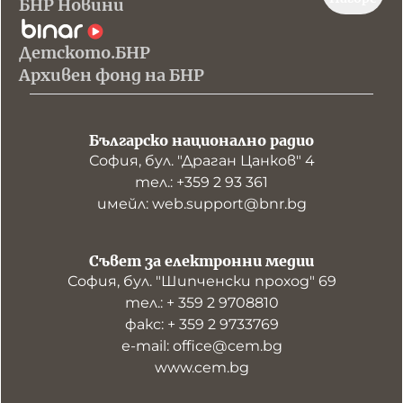
БНР Новини
Детското.БНР
Архивен фонд на БНР
Българско национално радио
София, бул. "Драган Цанков" 4
тел.: +359 2 93 361
имейл: web.support@bnr.bg
Съвет за електронни медии
София, бул. "Шипченски проход" 69
тел.: + 359 2 9708810
факс: + 359 2 9733769
е-mail: office@cem.bg
www.cem.bg