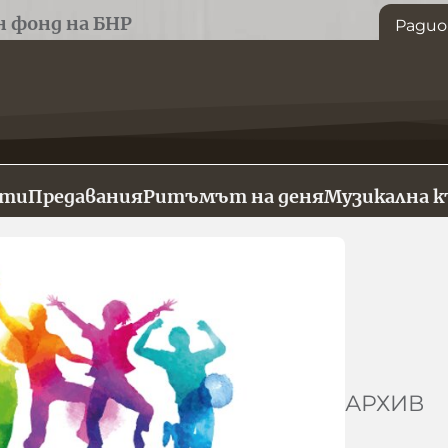
н фонд на БНР
Радио
сти
Предавания
Ритъмът на деня
Музикална 
АРХИВ