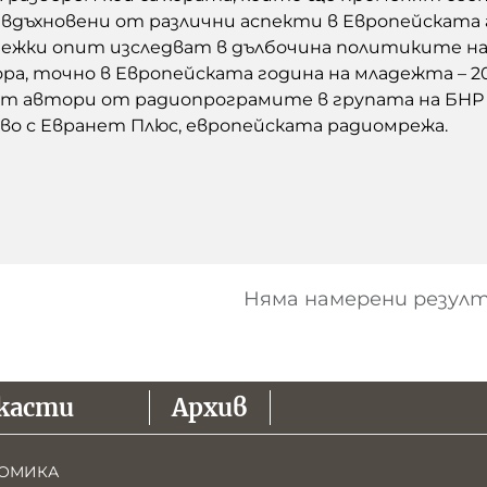
вдъхновени от различни аспекти в Европейската г
дежки опит изследват в дълбочина политиките на 
ра, точно в Европейската година на младежта – 20
т автори от радиопрограмите в групата на БНР
о с Евранет Плюс, европейската радиомрежа.
Няма намерени резул
касти
Архив
ОМИКА