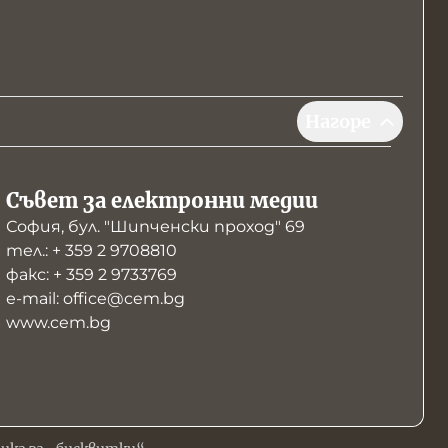
Нагоре
Съвет за електронни медии
София, бул. "Шипченски проход" 69
тел.: + 359 2 9708810
факс: + 359 2 9733769
е-mail: office@cem.bg
www.cem.bg