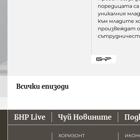
поредицата са 
уникалния мла
към младите хо
произвеждат о
сътрудничеств
Всички епизоди
БНР Live
Чуй Новините
Под
ХОРИЗОНТ
ИКОН