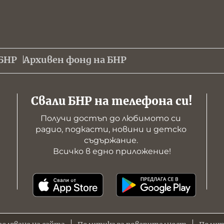
БНР
Архивен фонд на БНР
Свали БНР на телефона си!
Получи достъп до любимото си 
радио, подкасти, новини и детско 
съдържание. 

Всичко в едно приложение!