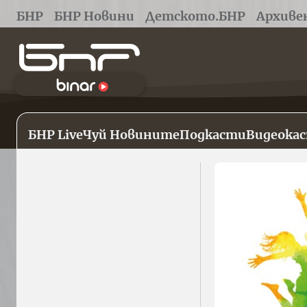
БНР
БНР Новини
Детското.БНР
Архиве
БНР Live
Чуй Новините
Подкасти
Видеока