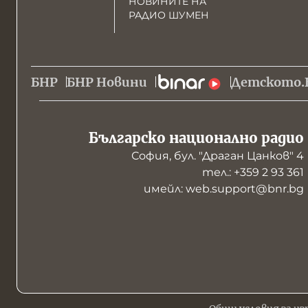
НОВИНИТЕ НА
РАДИО ШУМЕН
БНР
БНР Новини
Детското.
Българско национално радио
София, бул. "Драган Цанков" 4
тел.: +359 2 93 361
имейл: web.support@bnr.bg