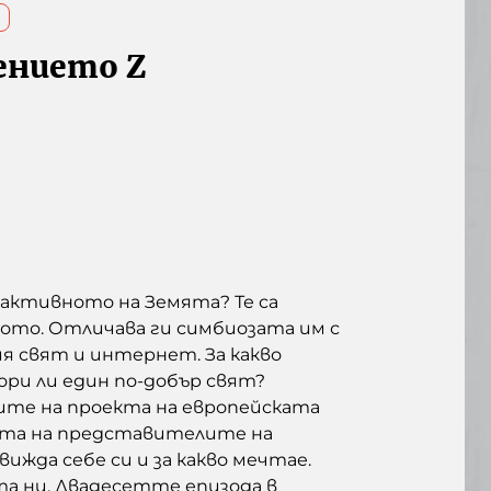
ението Z
-активното на Земята? Те са
ото. Отличава ги симбиозата им с
я свят и интернет. За какво
ори ли един по-добър свят?
ките на проекта на европейската
умата на представителите на
вижда себе си и за какво мечтае.
та ни. Двадесетте епизода в