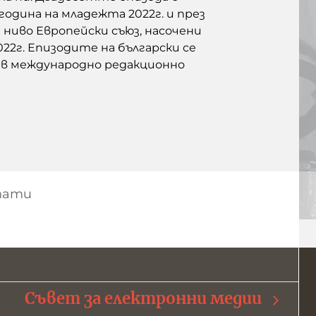
одина на младежта 2022г. и през
ниво Европейски съюз, насочени
22г. Епизодите на български се
 в международно редакционно
тати
Съвет за електронни медии