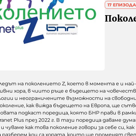
17 ЕПИЗОДА
Покол
ледът на поколението Z, което в момента е и най
ивни хора, в чиито ръце е бъдещето на човечеств
огии и неограничените възможности на свободни
коление, как вижда бъдещето на Европа, ще сътв
новата подкаст поредица, която БНР прави в рам
anet Plus през 2022 г. В тази поредица даваме д
 чуваме как това поколение говори за себе си, как 
да разберем кои са хората, които ще променят све