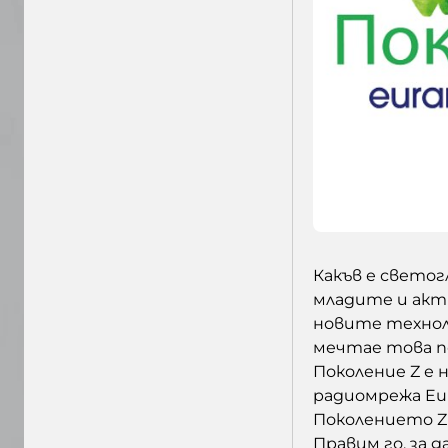
Какъв е светог
младите и акт
новите технол
мечтае това по
Поколение Z е 
радиомрежа Eur
Поколението Z и
Правим го, за 