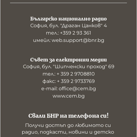
Българско национално радио
София, бул. "Драган Цанков" 4
тел.: +359 2 93 361
имейл: web.support@bnr.bg
Съвет за електронни медии
София, бул. "Шипченски проход" 69
тел.: + 359 2 9708810
факс: + 359 2 9733769
е-mail: office@cem.bg
www.cem.bg
Свали БНР на телефона си!
Получи достъп до любимото си 
радио, подкасти, новини и детско 