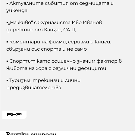
▪️ Актуалните събития от седмицата и
уикенда
▪️„На живо“ с журналиста Иво Иванов
директно от Канзас, САЩ
▪️ Коментари на филми, сериали и книги,
свързани със спорта и не само
▪️ Спортът като социално значим фактор в
живота на хора с различни дефицити
▪️ Туризъм, трекинги и лични
предизвикателства
Всички епизоди