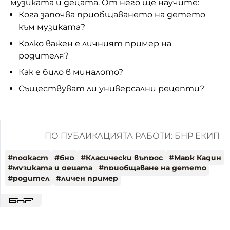
музиката и децата. От него ще научите:
Кога започва приобщаването на детето
към музиката?
Колко важен е личният пример на
родителя?
Как е било в миналото?
Съществуват ли универсални рецепти?
ПО ПУБЛИКАЦИЯТА РАБОТИ: БНР ЕКИП
#
подкаст
#
бнр
#
Класически въпрос
#
Марк Кадин
#
музиката и децата
#
приобщаване на детето
#
родител
#
личен пример