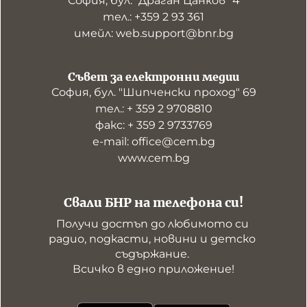
София, бул. "Драган Цанков" 4
тел.: +359 2 93 361
имейл: web.support@bnr.bg
Съвет за електронни медии
София, бул. "Шипченски проход" 69
тел.: + 359 2 9708810
факс: + 359 2 9733769
е-mail: office@cem.bg
www.cem.bg
Свали БНР на телефона си!
Получи достъп до любимото си 
радио, подкасти, новини и детско 
съдържание. 

Всичко в едно приложение!