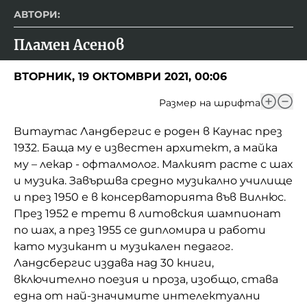
АВТОРИ:
Пламен Асенов
ВТОРНИК, 19 ОКТОМВРИ 2021, 00:06
Размер на шрифта
Витаутас Ландбергис е роден в Каунас през
1932. Баща му е известен архитект, а майка
му – лекар - офталмолог. Малкият расте с шах
и музика. Завършва средно музикално училище
и през 1950 е в консерваторията във Вилнюс.
През 1952 е трети в литовския шампионат
по шах, а през 1955 се дипломира и работи
като музикант и музикален педагог.
Ландсбергис издава над 30 книги,
включително поезия и проза, изобщо, става
една от най-значимите интелектуални