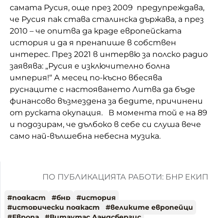
самата Русия, още през 2009 предупреждава,
че Русия пак става сталинска държава, а през
2010 – че опитва да краде европейската
история и да я пренапише в собствен
интерес. През 2021 в интервю за полско радио
заявява: „Русия е изключително болна
империя!“ А месец по-късно вбесява
руснаците с настояването Литва да бъде
финансово възмездена за бедите, причинени
от руската окупация. В момента той е на 89
и подозирам, че дълбоко в себе си слуша вече
само най-вълшебна небесна музика.
ПО ПУБЛИКАЦИЯТА РАБОТИ: БНР ЕКИП
#
подкаст
#
бнр
#
история
#
исторически подкаст
#
великите европейци
#
Европа
#
Витаутас Ландсбергис