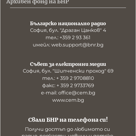
Архивен фонд на БНР
Българско национално радио
София, бул. "Драган Цанков" 4
тел.: +359 2 93 361
имейл: web.support@bnr.bg
Съвет за електронни медии
София, бул. "Шипченски проход" 69
тел.: + 359 2 9708810
факс: + 359 2 9733769
е-mail: office@cem.bg
www.cem.bg
Свали БНР на телефона си!
Получи достъп до любимото си 
радио, подкасти, новини и детско 