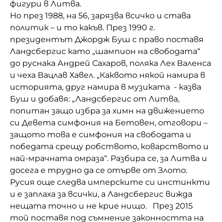
фигури в Литва.
Но през 1988, на 56, зарязва всичко и става
политик – и то какъв. През 1990 г.
президентът Джордж Буш с право поставя
Ландсбергис като „шампион на свободата“
до руснака Андрей Сахаров, поляка Лех Валенса
и чеха Вацлав Хавел. „Каквото някой намира в
историята, друг намира в музиката - казва
Буш и добавя: „Ландсбергис от Литва,
попитан защо избра за химн на движението
си Девета симфония на Бетовен, отговори –
защото това е симфония на свободата и
победата срещу робството, коварството и
най-мрачната омраза“. Разбира се, за Литва и
досега е трудно да се отърве от Злото.
Русия още следва имперските си инстинкти
и е заплаха за всички, а Ландсбергис вижда
нещата точно и не крие нищо. През 2015
той поставя под съмнение законността на