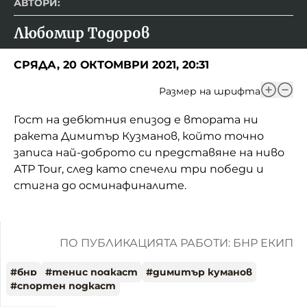
АВТОРИ:
Любомир Тодоров
СРЯДА, 20 ОКТОМВРИ 2021, 20:31
Размер на шрифта
Гост на дебютния епизод е втората ни
ракета Димитър Кузманов, който точно
записа най-доброто си представяне на ниво
АТР Tour, след като спечели три победи и
стигна до осминафиналите.
ПО ПУБЛИКАЦИЯТА РАБОТИ: БНР ЕКИП
#
бнр
#
тенис подкаст
#
димитър куманов
#
спортен подкаст