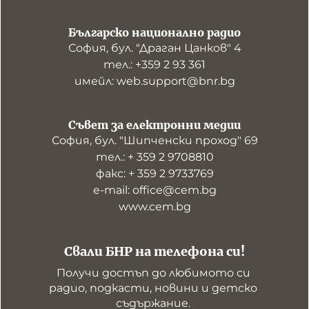
Българско национално радио
София, бул. "Драган Цанков" 4
тел.: +359 2 93 361
имейл: web.support@bnr.bg
Съвет за електронни медии
София, бул. "Шипченски проход" 69
тел.: + 359 2 9708810
факс: + 359 2 9733769
е-mail: office@cem.bg
www.cem.bg
Свали БНР на телефона си!
Получи достъп до любимото си 
радио, подкасти, новини и детско 
съдържание. 
