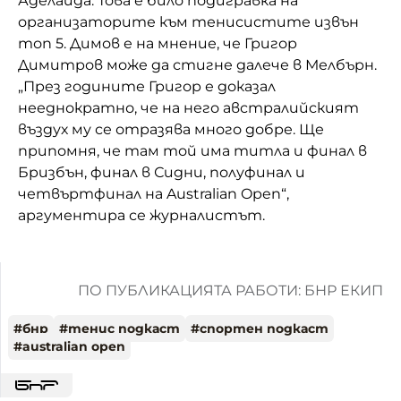
Аделаида. Това е било подигравка на
организаторите към тенисистите извън
топ 5. Димов е на мнение, че Григор
Димитров може да стигне далече в Мелбърн.
„През годините Григор е доказал
нееднократно, че на него австралийският
въздух му се отразява много добре. Ще
припомня, че там той има титла и финал в
Бризбън, финал в Сидни, полуфинал и
четвъртфинал на Australian Open“,
аргументира се журналистът.
ПО ПУБЛИКАЦИЯТА РАБОТИ: БНР ЕКИП
#
бнр
#
тенис подкаст
#
спортен подкаст
#
australian open