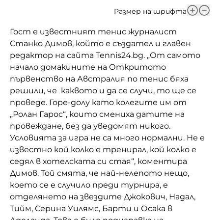
Размер на шрифта
Гост е известният тенис журналист
Станко Димов, който е създател и главен
редактор на сайта Tennis24.bg. „От самото
начало домакините на Откритото
първенство на Австралия по тенис бяха
решили, че каквото и да се случи, то ще се
проведе. Горе-долу като колегите им от
„Ролан Гарос“, които смениха датите на
провеждане, без да уведомят никого.
Условията за игра не са много нормални. Не е
известно кой колко е тренирал, кой колко е
седял в хотелската си стая“, коментира
Димов. Той смята, че най-нелепото нещо,
което се е случило преди турнира, е
отделянето на звездите Джокович, Надал,
Тийм, Серина Уилямс, Барти и Осака в