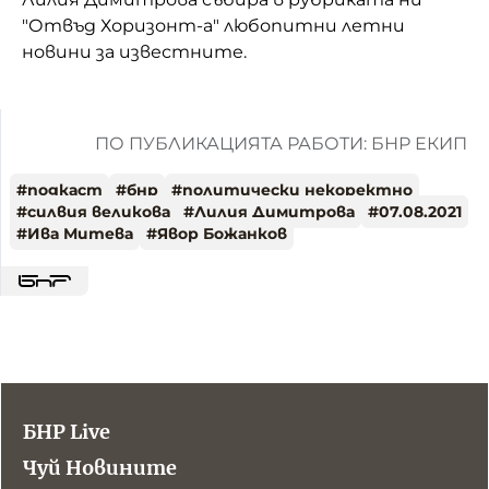
"Отвъд Хоризонт-а" любопитни летни
новини за известните.
ПО ПУБЛИКАЦИЯТА РАБОТИ: БНР ЕКИП
#
подкаст
#
бнр
#
политически некоректно
#
силвия великова
#
Лилия Димитрова
#
07.08.2021
#
Ива Митева
#
Явор Божанков
БНР Live
Чуй Новините