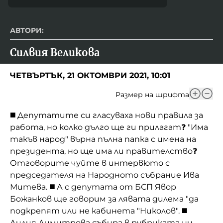
АВТОРИ:
Силвия Великова
ЧЕТВЪРТЪК, 21 ОКТОМВРИ 2021, 10:01
Размер на шрифта
◼️ Депутатите си гласуваха нови правила за
работа, но колко дълго ще ги прилагат❓ "Има
такъв народ" върна пълна папка с имена на
президента, но ще има ли правителство❓
Отговорите чуйте в интервюто с
председателя на Народното събрание Ива
Митева. ◼️ А с депутата от БСП Явор
Божанков ще говорим за лявата дилема "да
подкрепят или не кабинета "Николов". ◼️
Лилия Димитрова събира в рубриката ни