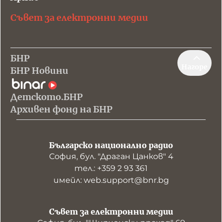
Съвет за електронни медии
БНР
Нагоре
БНР Новини
Детското.БНР
Архивен фонд на БНР
Българско национално радио
София, бул. "Драган Цанков" 4
тел.: +359 2 93 361
имейл: web.support@bnr.bg
Съвет за електронни медии