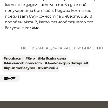
като не е задължително това да е най-
популярната биткойн. Редица компании
предлагат възможност за инвестиции в
подобен актив, като разнообразието от
валути е голямо.
ПО ПУБЛИКАЦИЯТА РАБОТИ: БНР ЕКИП
#
подкаст
#
бнр
#
На всяка цена
#
финансов подкаст
#
Александър Захариев
#
криптовалута
#
биткойн