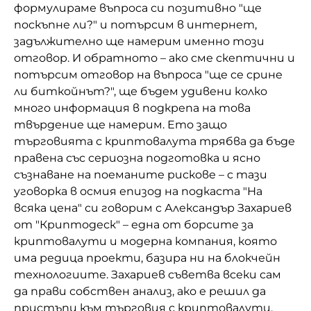
формулираме въпроса си позитивно "ще
поскъпне ли?" и потърсим в интернет,
задължително ще намерим именно този
отговор. И обратното – ако сме скептични и
потърсим отговор на въпроса "ще се срине
ли биткойнът?", ще бъдем удивени колко
много информация в подкрепа на това
твърдение ще намерим. Ето защо
търговията с криптовалута трябва да бъде
правена със сериозна подготовка и ясно
съзнаване на поеманите рискове – с тази
уговорка в осмия епизод на подкаста "На
всяка цена" си говорим с Александър Захариев
от "Криптодеск" – една от борсите за
криптовалути и модерна компания, която
има редица проекти, базира ни на блокчейн
технологиите. Захариев съветва всеки сам
да прави собствен анализ, ако е решил да
пристъпи към търговия с криптовалути,