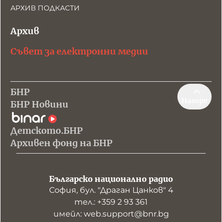
АРХИВ ПОДКАСТИ
Архив
Съвет за електронни медии
БНР
Нагоре
БНР Новини
Детското.БНР
Архивен фонд на БНР
Българско национално радио
София, бул. "Драган Цанков" 4
тел.: +359 2 93 361
имейл: web.support@bnr.bg