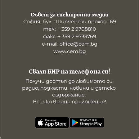
Съвет за електронни медии
София, бул. "Шипченски проход" 69
тел.: + 359 2 9708810
факс: + 359 2 9733769
е-mail: office@cem.bg
www.cem.bg
Свали БНР на телефона си!
Получи достъп до любимото си 
радио, подкасти, новини и детско 
съдържание. 

Всичко в едно приложение!