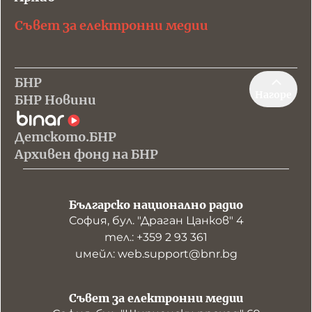
Съвет за електронни медии
БНР
Нагоре
БНР Новини
Детското.БНР
Архивен фонд на БНР
Българско национално радио
София, бул. "Драган Цанков" 4
тел.: +359 2 93 361
имейл: web.support@bnr.bg
Съвет за електронни медии