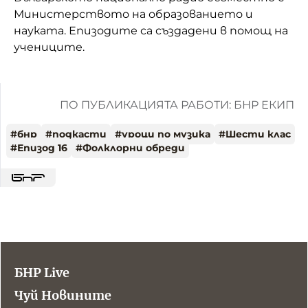
Министерството на образованието и
науката. Епизодите са създадени в помощ на
учениците.
ПО ПУБЛИКАЦИЯТА РАБОТИ: БНР ЕКИП
#
бнр
#
подкасти
#
уроци по музика
#
Шести клас
#
Епизод 16
#
Фолклорни oбреди
БНР Live
Чуй Новините