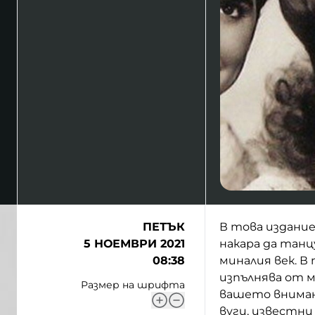
ПЕТЪК
В това издание
5 НОЕМВРИ 2021
накара да танц
08:38
миналия век. В
изпълнява от м
Размер на шрифта
вашето вниман
вуги, известни