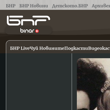
БНР
БНР Новини
Детското.БНР
Архиве
БНР Live
Чуй Новините
Подкасти
Видеока