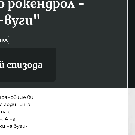
о рокендрол -
-вуги"
ИКА
й епизода
транов ще ви
е години на
та се
. А на
и на буги-