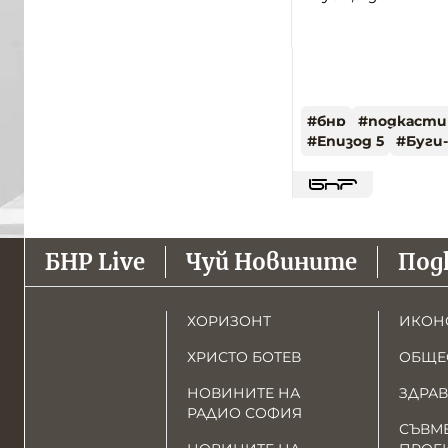
#
бнр
#
подкасти
#
Епизод 5
#
Буги
БНР Live
Чуй Новините
Под
ХОРИЗОНТ
ИКОН
ХРИСТО БОТЕВ
ОБЩЕ
НОВИНИТЕ НА
ЗДРАВ
РАДИО СОФИЯ
СЪВМ