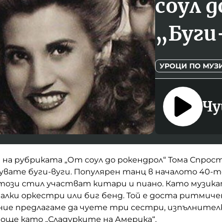
соул д
„Буги
УРОЦИ ПО МУЗ
Чу
 на рубриката „От соул до рокендрол“ Тома Спрос
увате буги-вуги. Популярен танц в началото 40-т
 този стил участват китари и пиано. Като музика
алки оркестри или биг бенд. Той е доста ритмичен
ие предлагаме да чуете три сестри, изпълнителк
 още като „Сладурките на Америка“.