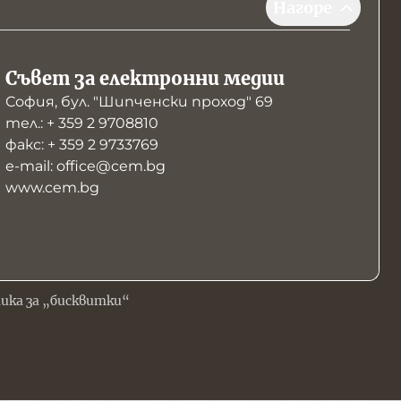
Нагоре
Съвет за електронни медии
София, бул. "Шипченски проход" 69
тел.: + 359 2 9708810
факс: + 359 2 9733769
е-mail: office@cem.bg
www.cem.bg
ика за „бисквитки“