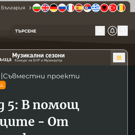
 България
къща
〣
Съвместни проекти
ОД
д 5: В помощ
оците - От