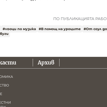
ПО ПУБЛИКАЦИЯТА РАБОТ
#
уроци по музика
#
В помощ на уроците
#
От соул д
-вуги
касти
Архив
ОМИКА
СТВО
Е
ЕСТНИ