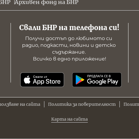
БНР
Архивен фонд на БНР
Свали БНР на телефона си!
Получи достъп до любимото си 
радио, подкасти, новини и детско 
съдържание. 

Всичко в едно приложение!
ползване на сайта
Политика за поверителност
Полит
Карта на сайта