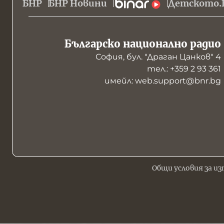
БНР
БНР Новини
Детското.
Българско национално радио
София, бул. "Драган Цанков" 4
тел.: +359 2 93 361
имейл: web.support@bnr.bg
Общи условия за из