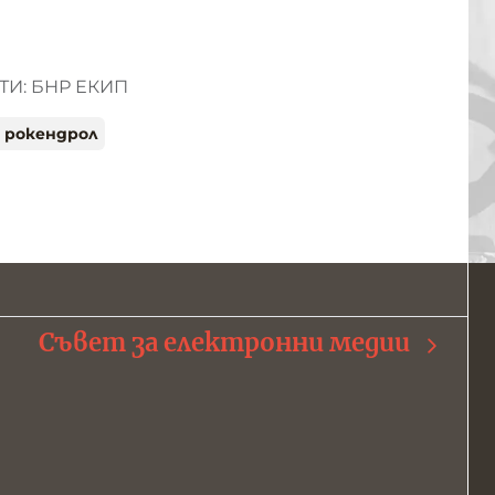
И: БНР ЕКИП
о рокендрол
Съвет за електронни медии