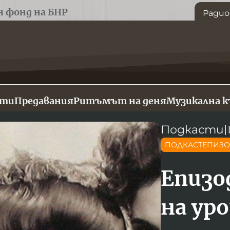
н фонд на БНР
Радио
сти
Предавания
Ритъмът на деня
Музикална 
Подкасти
ПОДКАСТЕПИЗ
Епизо
на ур