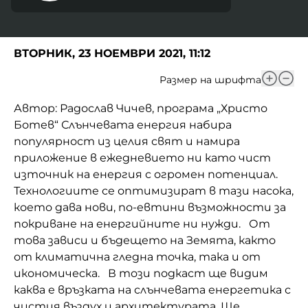
ВТОРНИК, 23 НОЕМВРИ 2021, 11:12
Размер на шрифта
Автор: Радослав Чичев, програма „Христо
Ботев“ Слънчевата енергия набира
популярност из целия свят и намира
приложение в ежедневието ни като чист
източник на енергия с огромен потенциал.
Технологиите се оптимизират в тази насока,
което дава нови, по-евтини възможности за
покриване на енергийните ни нужди. От
това зависи и бъдещето на Земята, както
от климатична гледна точка, така и от
икономическа. В този подкаст ще видим
каква е връзката на слънчевата енергетика с
чистия въздух и архитектурата. Ще