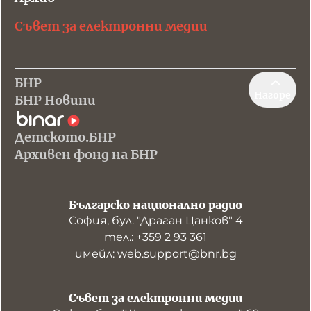
Съвет за електронни медии
БНР
Нагоре
БНР Новини
Детското.БНР
Архивен фонд на БНР
Българско национално радио
София, бул. "Драган Цанков" 4
тел.: +359 2 93 361
имейл: web.support@bnr.bg
Съвет за електронни медии