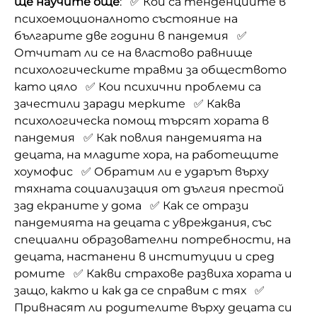
ще научите още
: ✅ Кои са тенденциите в
психоемоционалното състояние на
българите две години в пандемия ✅
Отчитат ли се на властово равнище
психологическите травми за обществото
като цяло ✅ Кои психични проблеми са
зачестили заради мерките ✅ Каква
психологическа помощ търсят хората в
пандемия ✅ Как повлия пандемията на
децата, на младите хора, на работещите
хоумофис ✅ Обратим ли е ударът върху
тяхната социализация от дългия престой
зад екраните у дома ✅ Как се отрази
пандемията на децата с увреждания, със
специални образователни потребности, на
децата, настанени в институции и сред
ромите ✅ Какви страхове развиха хората и
защо, както и как да се справим с тях ✅
Привнасят ли родителите върху децата си