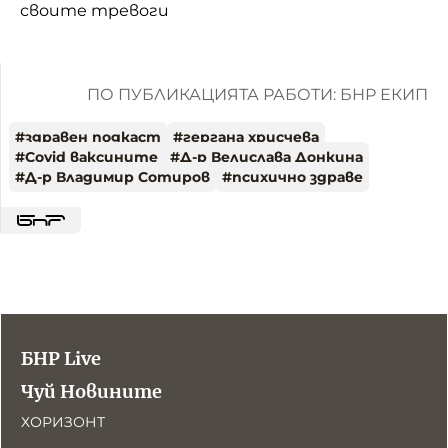
своите тревоги
ПО ПУБЛИКАЦИЯТА РАБОТИ: БНР ЕКИП
#
здравен подкаст
#
гергана хрисчева
#
Covid ваксините
#
Д-р Велислава Донкина
#
Д-р Владимир Сотиров
#
психично здраве
БНР Live
Чуй Новините
ХОРИЗОНТ