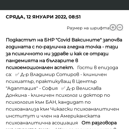
СРЯДА, 12 ЯНУАРИ 2022, 08:51
Размер на шрифта
Подкастът на БНР "Covid Ваксините" започва
годината с по-различна гледна точка - тази
за психичното ни здраве и как се отрази
пандемията на българите в
психоемоционален аспект.
Гости в епизода
са: ✅ Д-р Владимир Сотиров - клиничен
психиатър, практикуващ в Център
"Адаптация" - София ✅ Д-р Велислава
Донкина - клиничен психолог и доктор по
психология към БАН, кандидат по
психоанализа към Чикагски психоаналитичен
институт и член на Американската
психоаналитична асоциация
От разговора