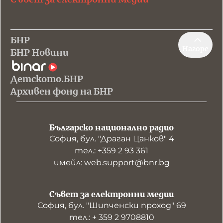
БНР
Нагоре
БНР Новини
Детското.БНР
Архивен фонд на БНР
Българско национално радио
София, бул. "Драган Цанков" 4
тел.: +359 2 93 361
имейл: web.support@bnr.bg
Съвет за електронни медии
София, бул. "Шипченски проход" 69
тел.: + 359 2 9708810