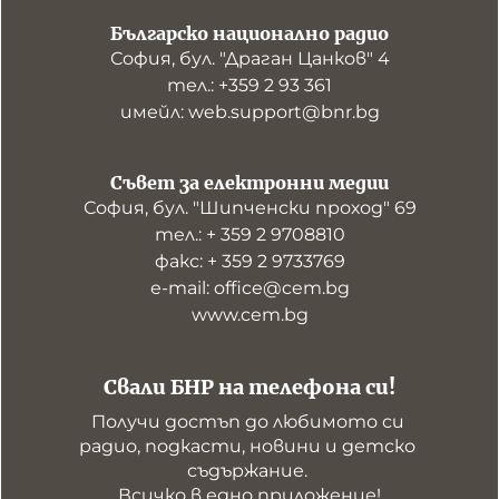
Българско национално радио
София, бул. "Драган Цанков" 4
тел.: +359 2 93 361
имейл: web.support@bnr.bg
Съвет за електронни медии
София, бул. "Шипченски проход" 69
тел.: + 359 2 9708810
факс: + 359 2 9733769
е-mail: office@cem.bg
www.cem.bg
Свали БНР на телефона си!
Получи достъп до любимото си 
радио, подкасти, новини и детско 
съдържание. 

Всичко в едно приложение!