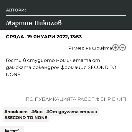
АВТОРИ:
Мартин Николов
СРЯДА, 19 ЯНУАРИ 2022, 13:53
Размер на шрифта
Гости в студиото момичетата от
дамската рокендрол формация SECOND TO
NONE
ПО ПУБЛИКАЦИЯТА РАБОТИ: БНР ЕКИП
#
подкаст
#
бнр
#
От другата страна
#
SECOND TO NONE