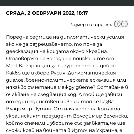
СРЯДА, 2 ФЕВРУАРИ 2022, 18:17
Размер на шрифта
Поредна седмица на дипломатически усилия
ако не за разрешаването, то поне за
деескалация на кризата около Украйна.
Отговорът на Запада на поисканите от
Москва гаранции за сигурността й дойде.
Какво ще избере Русия: Дипломатическия
диалог, военно-политическата ескалация или
някакво съчетание между двете? Оставаме в
очакване на следващия ход. А той ще зависи
от един единствен човек и той се казва
Владимир Путин. От началото на кризата
украинският президент Володимир Зеленски,
който спечели изборите със заявката, че ще
сложи край на войната в Източна Украйна, е