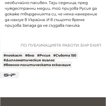
необичайно пасивен. Тази седмица, пред
чуждестранни медии, той призова Русия да
докаже твърденията си, че няма намерение
да нахлуе в Украйна. И в същото време
призова Запада да не създава паника.
ПО ПУБЛИКАЦИЯТА РАБОТИ: БНР ЕКИП
#
подкаст
#
бнр
#
Русия
#
Събота 150
#
Дипломатическия диалог
#
военно-политическата ескалация