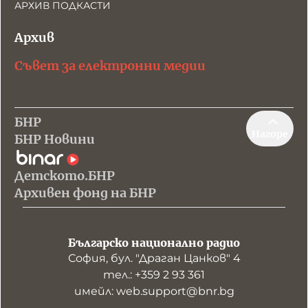
АРХИВ ПОДКАСТИ
Архив
Съвет за електронни медии
БНР
Нагоре
БНР Новини
Детското.БНР
Архивен фонд на БНР
Българско национално радио
София, бул. "Драган Цанков" 4
тел.: +359 2 93 361
имейл: web.support@bnr.bg