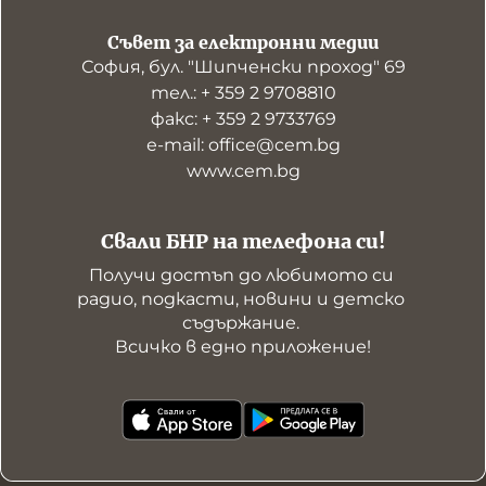
Съвет за електронни медии
София, бул. "Шипченски проход" 69
тел.: + 359 2 9708810
факс: + 359 2 9733769
е-mail: office@cem.bg
www.cem.bg
Свали БНР на телефона си!
Получи достъп до любимото си 
радио, подкасти, новини и детско 
съдържание. 

Всичко в едно приложение!