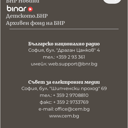
БНР Новини
Детското.БНР
Архивен фонд на БНР
Българско национално радио
София, бул. "Драган Цанков" 4
тел.: +359 2 93 361
имейл: web.support@bnr.bg
Съвет за електронни медии
София, бул. "Шипченски проход" 69
тел.: + 359 2 9708810
факс: + 359 2 9733769
е-mail: office@cem.bg
www.cem.bg