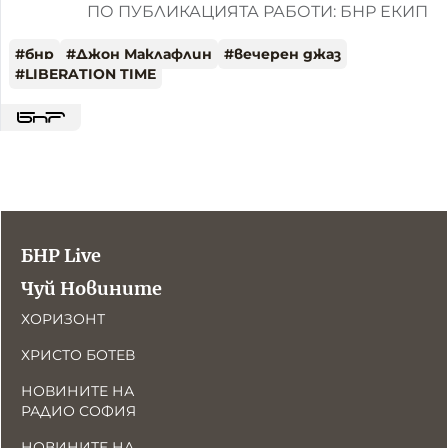
ПО ПУБЛИКАЦИЯТА РАБОТИ: БНР ЕКИП
#
бнр
#
Джон Маклафлин
#
вечерен джаз
#
LIBERATION TIME
БНР Live
Чуй Новините
ХОРИЗОНТ
ХРИСТО БОТЕВ
НОВИНИТЕ НА
РАДИО СОФИЯ
НОВИНИТЕ НА