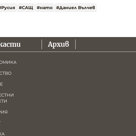
#
Русия
#
САЩ
#
нато
#
Даниел Вълчев
касти
Архив
ОМИКА
СТВО
Е
ЕСТНИ
КТИ
РИЯ
Т
КА