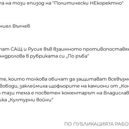
та на
този епизод на "Политически НЕкоректно"
аниел Вълчев
итат САЩ и Русия във взаимното противопоставян
Андролова в рубриката си „По ръба“
те, които толкова обичат да защитават всевъзм
свободи, заклеймиха щофьорите на камиони от „Ко
а тази тема е посветен коментарът на Владислав
ика „Културни войни“
ПО ПУБЛИКАЦИЯТА РАБОТ