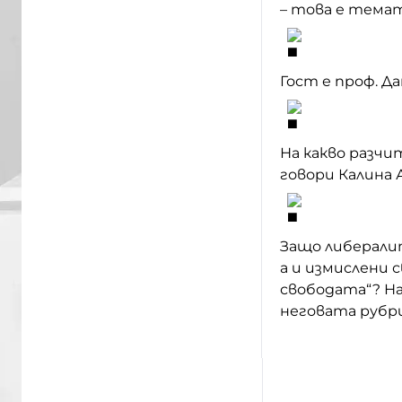
– това е тема
Гост е проф. Д
На какво разч
говори Калина 
Защо либерали
а и измислени 
свободата“? Н
неговата рубр