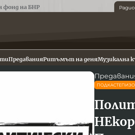
н фонд на БНР
Радио
сти
Предавания
Ритъмът на деня
Музикална 
Предавани
ПОДКАСТЕПИЗ
Полит
НЕкор