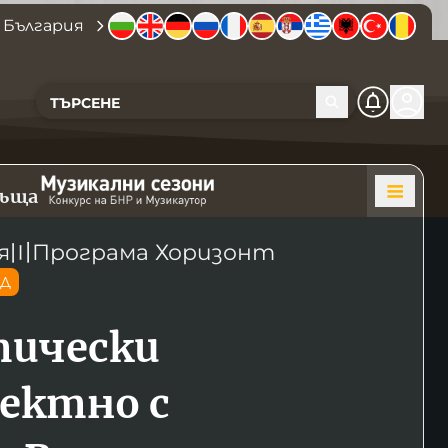
 България
къща
я
〣
Програма Хоризонт
ОД
ически
ектно с