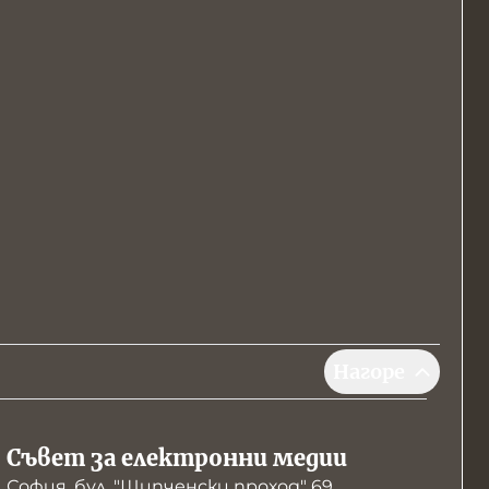
Нагоре
Съвет за електронни медии
София, бул. "Шипченски проход" 69