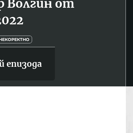
 Волгин от
2022
НЕКОРЕКТНО
й епизода