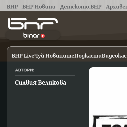
БНР
БНР Новини
Детското.БНР
Архиве
БНР Live
Чуй Новините
Подкасти
Видеока
АВТОРИ:
Силвия Великова