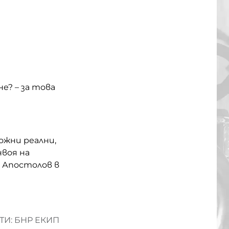
е? – за това
ожни реални,
нвоя на
 Апостолов в
И: БНР ЕКИП