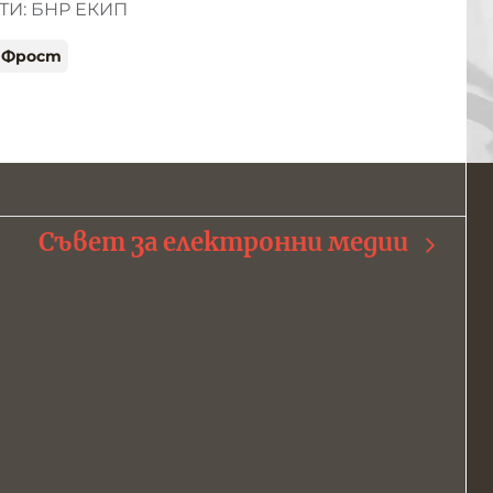
И: БНР ЕКИП
я Фрост
Съвет за електронни медии