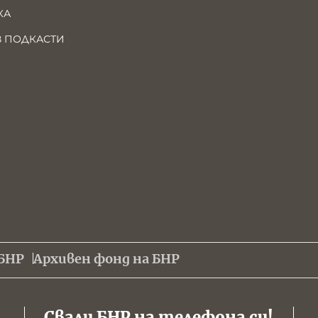
КА
В ПОДКАСТИ
БНР
Архивен фонд на БНР
Свали БНР на телефона си!