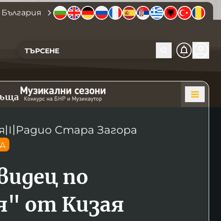
 България
къща
я
〣
Радио Стара Загора
ОД
видец по
я" от Кизая