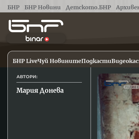
БНР
БНР Новини
Детското.БНР
Архиве
БНР Live
Чуй Новините
Подкасти
Видеока
АВТОРИ:
Мария Донева