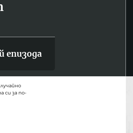
т
й епизода
случайно
 си за по-