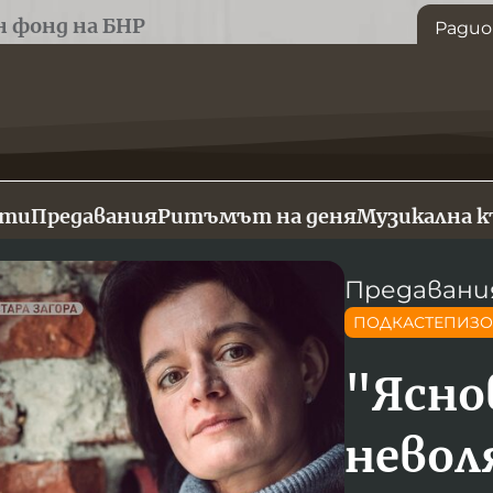
н фонд на БНР
Радио
сти
Предавания
Ритъмът на деня
Музикална 
Предавани
ПОДКАСТЕПИЗ
"Ясно
невол