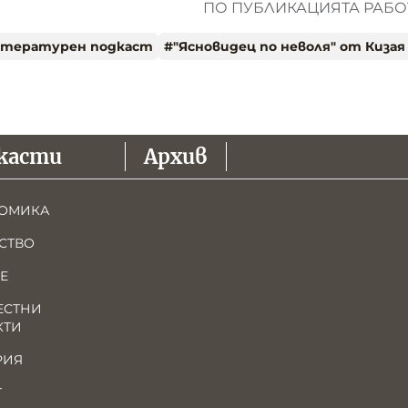
ПО ПУБЛИКАЦИЯТА РАБОТ
итературен подкаст
#
"Ясновидец по неволя" от Киза
касти
Архив
ОМИКА
СТВО
Е
ЕСТНИ
КТИ
РИЯ
Т