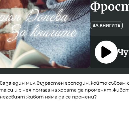
Фрос
ЗА КНИГИТЕ
Чу
ва за един мил възрастен господин, който съвсем 
а си и с нея помага на хората да променят живота
и неговият живот няма да се промени?