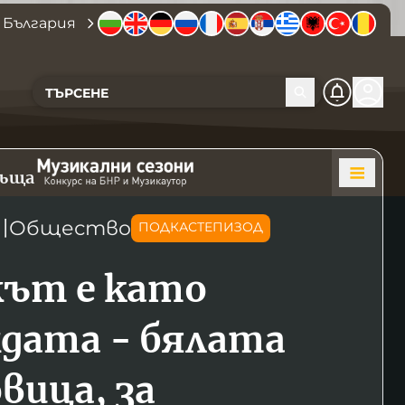
 България
къща
〣
Общество
ПОДКАСТЕПИЗОД
ът е като
дата - бялата
вица, за