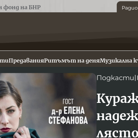
н фонд на БНР
Радио
сти
Предавания
Ритъмът на деня
Музикална 
Подкасти
Кураж
надеж
лясто