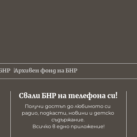
БНР
Архивен фонд на БНР
Свали БНР на телефона си!
Получи достъп до любимото си 
радио, подкасти, новини и детско 
съдържание. 

Всичко в едно приложение!