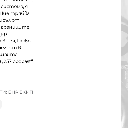
 система, я
„Ние трябва
мисъл от
ш границите
д-р
 нея, какво
мелост в
лушайте
„257 podcast“
И: БНР ЕКИП