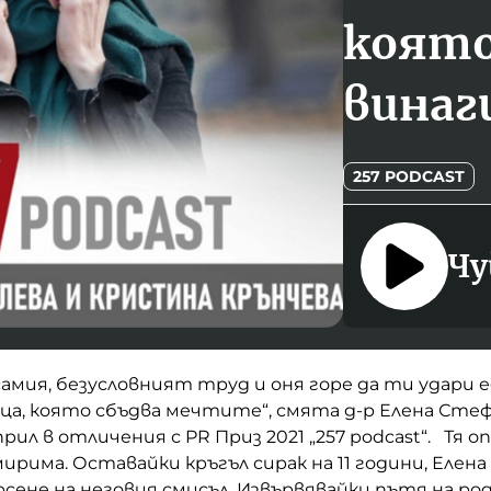
която
винаг
257 PODCAST
Чу
амия, безусловният труд и оня горе да ти удари е
а, която сбъдва мечтите“, смята д-р Елена Стеф
ил в отличения с PR Приз 2021 „257 podcast“. Тя о
ирима. Оставайки кръгъл сирак на 11 години, Елена 
сене на неговия смисъл. Извървявайки пътя на ро