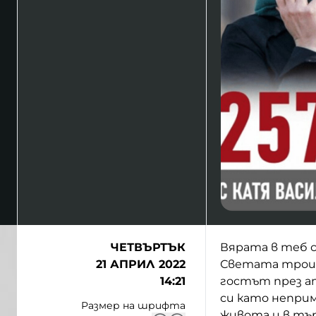
ЧЕТВЪРТЪК
Вярата в теб с
21 АПРИЛ 2022
Светата троиц
14:21
гостът през апр
си като неприм
Размер на шрифта
живота и в тър