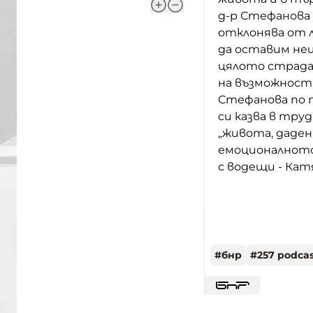
д-р Стефанова 
отклонява от 
да оставим нещ
цялото страдан
на възможности
Стефанова по 
си казва в тру
„живота, даден 
емоционалното 
с водещи - Кат
#
бнр
#
257 podcas