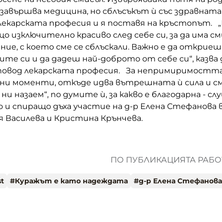
завършва медицина, но сблъсъкът ѝ със здравната
лекарската професия и я поставя на кръстопът. 
о изключително красиво след себе си, за да има с
ие, с което сме се сблъскали. Важно е да открие
те си и да дадеш най-доброто от себе си“, казва 
повод лекарската професия. За непримиримостта в
дни моменти, откъде идва вътрешната ѝ сила и с
ни назаем“, по думите ѝ, за какво е благодарна - с
и спиращо дъха участие на д-р Елена Стефанова в 
я Василева и Кристина Крънчева.
ПО ПУБЛИКАЦИЯТА РАБОТ
t
#
Куражът е като надеждата
#
д-р Елена Стефанова