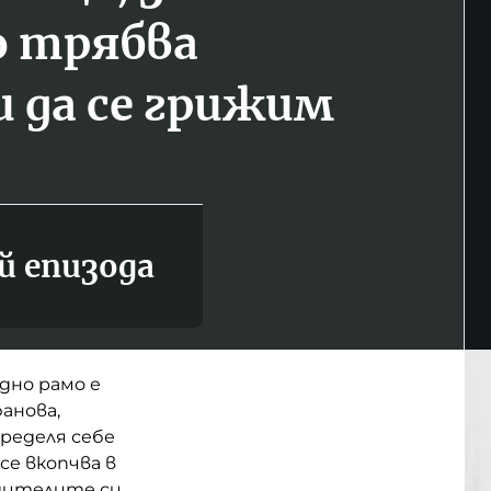
 трябва
и да се грижим
й епизода
дно рамо е
анова,
пределя себе
се вкопчва в
дителите си,