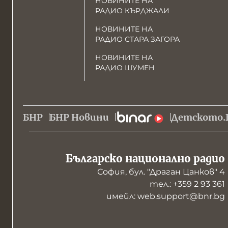
НОВИНИТЕ НА
РАДИО КЪРДЖАЛИ
НОВИНИТЕ НА
РАДИО СТАРА ЗАГОРА
НОВИНИТЕ НА
РАДИО ШУМЕН
БНР
БНР Новини
Детското.
Българско национално радио
София, бул. "Драган Цанков" 4
тел.: +359 2 93 361
имейл: web.support@bnr.bg