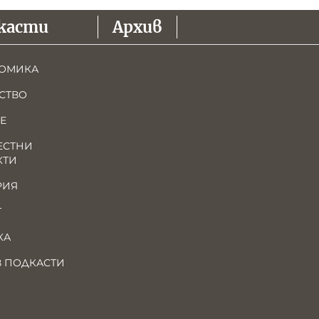
касти
Архив
ОМИКА
СТВО
Е
ЕСТНИ
КТИ
РИЯ
Т
КА
В ПОДКАСТИ