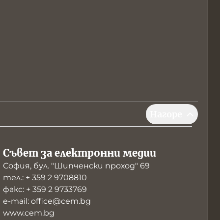
Нагоре
Съвет за електронни медии
София, бул. "Шипченски проход" 69
тел.: + 359 2 9708810
факс: + 359 2 9733769
е-mail: office@cem.bg
www.cem.bg