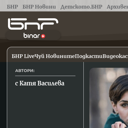
БНР
БНР Новини
Детското.БНР
Архиве
БНР Live
Чуй Новините
Подкасти
Видеока
АВТОРИ:
с Катя Василева