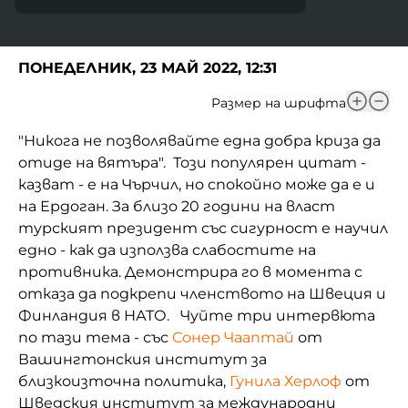
ПОНЕДЕЛНИК, 23 МАЙ 2022, 12:31
Размер на шрифта
"Никога не позволявайте една добра криза да
отиде на вятъра". Този популярен цитат -
казват - е на Чърчил, но спокойно може да е и
на Ердоган. За близо 20 години на власт
турският президент със сигурност е научил
едно - как да използва слабостите на
противника. Демонстрира го в момента с
отказа да подкрепи членството на Швеция и
Финландия в НАТО. Чуйте три интервюта
по тази тема - със
Сонер Чааптай
от
Вашингтонския институт за
близкоизточна политика,
Гунила Херлоф
от
Шведския институт за международни