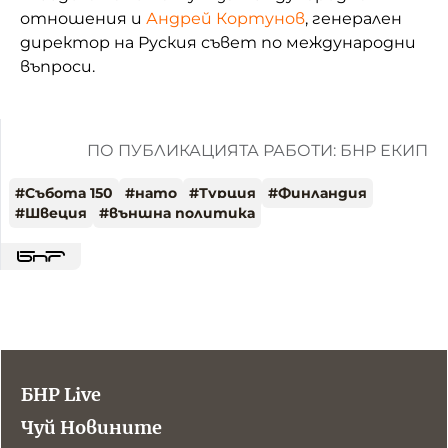
отношения и
Андрей Кортунов
, генерален
директор на Руския съвет по международни
въпроси.
ПО ПУБЛИКАЦИЯТА РАБОТИ: БНР ЕКИП
#
Събота 150
#
нато
#
Турция
#
Финландия
#
Швеция
#
външна политика
БНР Live
Чуй Новините