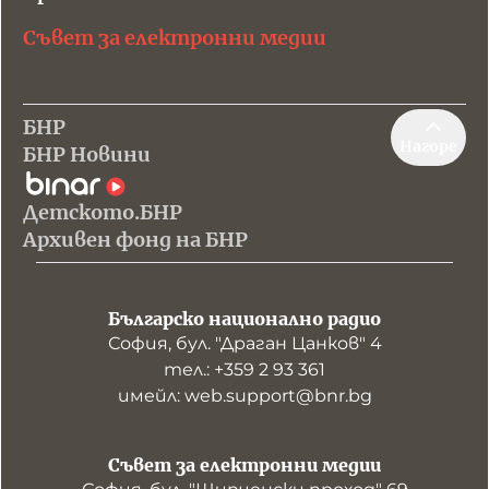
Съвет за електронни медии
БНР
Нагоре
БНР Новини
Детското.БНР
Архивен фонд на БНР
Българско национално радио
София, бул. "Драган Цанков" 4
тел.: +359 2 93 361
имейл: web.support@bnr.bg
Съвет за електронни медии