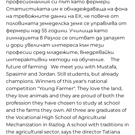
професионалния си път като фермери.
Статистиката им е обнадеждаваща на фона
на тревожните данни на ЕК, че повече от
половината земеделска земя се управлява от
фермери над 55 години. Училища като
гимназията в Разлог се опитват да запазят
и дори увеличат интереса към тези
професии сред младежите, внедрявайки
интерактивни методи на обучение. The
future of farming We meet you with Mustafa,
Spasimir and Jordan. Still students, but already
champions. Winners of this year's national
competition "Young Farmer". They love the land,
they love animals and they are proud of both the
profession they have chosen to study at school
and the farms they own. All three are graduates of
the Vocational High School of Agricultural
Mechanization in Razlog. A school with traditions in
the agricultural sector, says the director Tatiana