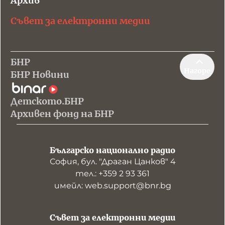
Архив
Съвет за електронни медии
БНР
Нагоре
БНР Новини
Детското.БНР
Архивен фонд на БНР
Българско национално радио
София, бул. "Драган Цанков" 4
тел.: +359 2 93 361
имейл: web.support@bnr.bg
Съвет за електронни медии