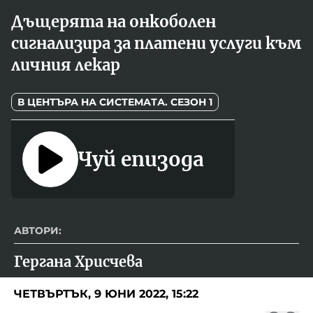
Новините на радио Кърджали
Радио Видин
Съвет за електронни медии
Музика
Дъщерята на онкоболен
Туристът
Новините на радио Стара Загора
Радио България
сигнализира за платени услуги към
Камертон
Новините на радио Шумен
Радио Пловдив
личния лекар
По следите на енергийния преход
Новините на радио Пловдив
Радио София
БНР
БНР Новини
Детското.БНР
В ЦЕНТЪРА НА СИСТЕМАТА. СЕЗОН 1
Архивен фонд на БНР
Радио Стара Загора
Радио Шумен
Чуй епизода
АВТОРИ:
Гергана Хрисчева
ЧЕТВЪРТЪК, 9 ЮНИ 2022, 15:22