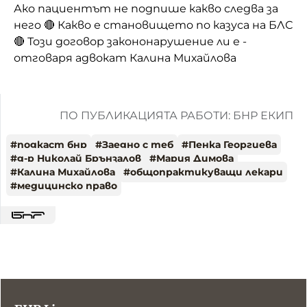
Ако пациентът не подпише какво следва за
него 🔴 Какво е становището по казуса на БЛС
🔴 Този договор закононарушение ли е -
отговаря адвокат Калина Михайлова
ПО ПУБЛИКАЦИЯТА РАБОТИ: БНР ЕКИП
#
подкаст бнр
#
Заедно с теб
#
Пенка Георгиева
#
д-р Николай Брънзалов
#
Мария Димова
#
Калина Михайлова
#
общопрактикуващи лекари
#
медицинско право