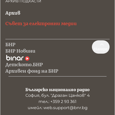
АРХИВ ПОДКАСТИ
Архив
Съвет за електронни медии
БНР
Нагоре
БНР Новини
Детското.БНР
Архивен фонд на БНР
Българско национално радио
София, бул. "Драган Цанков" 4
тел.: +359 2 93 361
имейл: web.support@bnr.bg