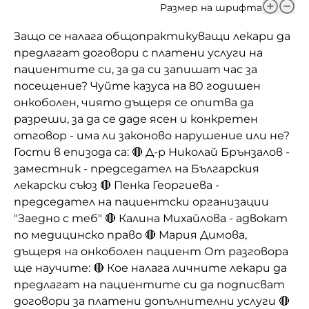
Размер на шрифта
Защо се налага общопрактикуващи лекари да
предлагат договори с платени услуги на
пациентите си, за да си запишат час за
посещение? Чуйте казуса на 80 годишен
онкоболен, чиято дъщеря се опитва да
разреши, за да се даде ясен и конкретен
отговор - има ли законово нарушение или не?
Гости в епизода са: 🔴 Д-р Николай Брънзалов -
заместник - председател на Българския
лекарски съюз 🔴 Пенка Георгиева -
председател на пациентски организации
"Заедно с теб" 🔴 Калина Михайлова - адвокат
по медицинско право 🔴 Мария Димова,
дъщеря на онкоболен пациент От разговора
ще научите: 🔴 Кое налага личните лекари да
предлагат на пациентите си да подписват
договори за платени допълнителни услуги 🔴