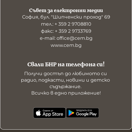
Съвет за електронни медии
София, бул. "Шипченски проход" 69
тел.: + 359 2 9708810
факс: + 359 2 9733769
е-mail: office@cem.bg
www.cem.bg
Свали БНР на телефона си!
Получи достъп до любимото си 
радио, подкасти, новини и детско 
съдържание. 

Всичко в едно приложение!