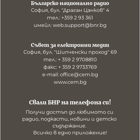
Българско национално радио
София, бул. "Драган Цанков" 4
тел.: +359 2 93 361
имейл: web.support@bnr.bg
Съвет за електронни медии
София, бул. "Шипченски проход" 69
тел.: + 359 2 9708810
факс: + 359 2 9733769
е-mail: office@cem.bg
www.cem.bg
Свали БНР на телефона си!
Получи достъп до любимото си 
радио, подкасти, новини и детско 
съдържание. 

Всичко в едно приложение!