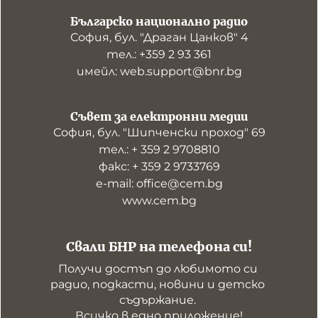
Българско национално радио
София, бул. "Драган Цанков" 4
тел.: +359 2 93 361
имейл: web.support@bnr.bg
Съвет за електронни медии
София, бул. "Шипченски проход" 69
тел.: + 359 2 9708810
факс: + 359 2 9733769
е-mail: office@cem.bg
www.cem.bg
Свали БНР на телефона си!
Получи достъп до любимото си 
радио, подкасти, новини и детско 
съдържание. 

Всичко в едно приложение!