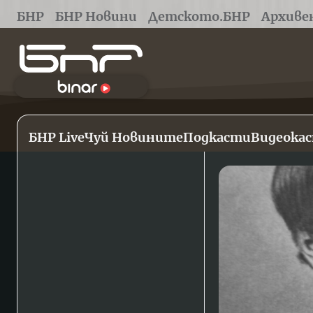
БНР
БНР Новини
Детското.БНР
Архиве
БНР Live
Чуй Новините
Подкасти
Видеока