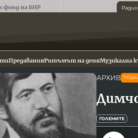
н фонд на БНР
Радио
сти
Предавания
Ритъмът на деня
Музикална 
АРХИВ
ПОДК
Димчо
ГОЛЕМИТЕ