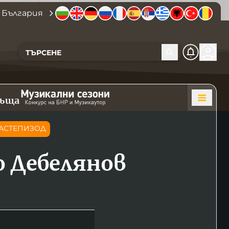
 България
къща
АСТЕПИЗОД
 Дебелянов