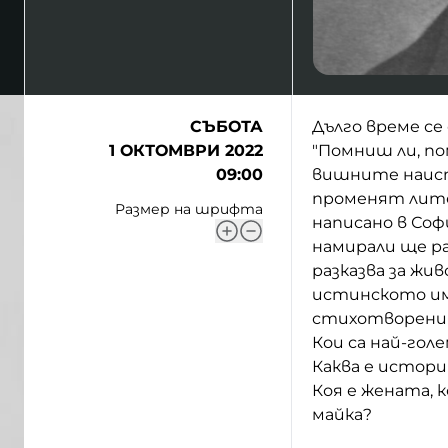
СЪБОТА
Дълго време с
1 ОКТОМВРИ 2022
"Помниш ли, по
09:00
вишните наисти
променят лите
Размер на шрифта
написано в Соф
намирали ще ра
разказва за жи
истинското им
стихотворения?
Кои са най-го
Каква е истор
Коя е жената,
майка?