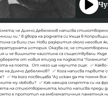
Чу
е смята, че Димчо Дебелянов написва стихотворе
мниш ли.." в двора на родната си къща в Копривщиц
на са били сън. Нови разкрития около неговия ж
ратурната история. Оказва се, че стихотворен
ия и че вишните наистина са съществували. Къде 
зберете от новия епизод на подкаста "Големите"
вота на поета. От него ще научите още: ✅ Какво 
е на Димчо Дебелянов? ✅ Кога написва първите с
 ✅ На кого посвещава "Аз искам да те помня все
лемите му любови? ✅ Как намира смъртта си на ф
ията на стихотворенията, които написва преди д
 която е прототип на емблематичния паметник н