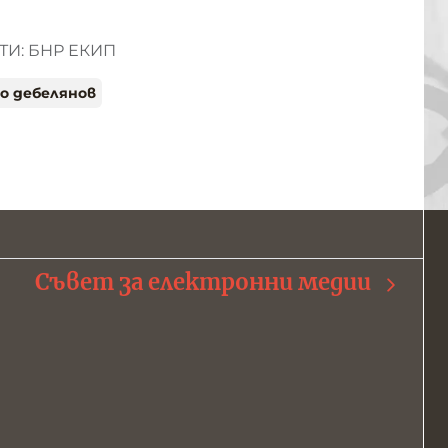
И: БНР ЕКИП
о дебелянов
Съвет за електронни медии