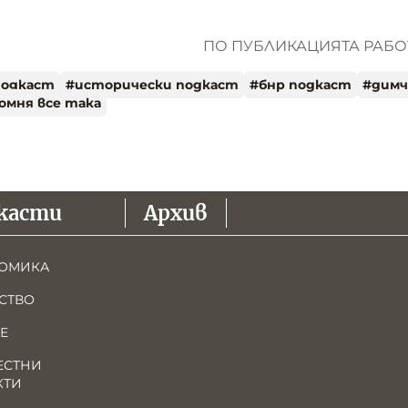
ПО ПУБЛИКАЦИЯТА РАБОТ
подкаст
#
исторически подкаст
#
бнр подкаст
#
димч
помня все така
касти
Архив
ОМИКА
СТВО
Е
ЕСТНИ
КТИ