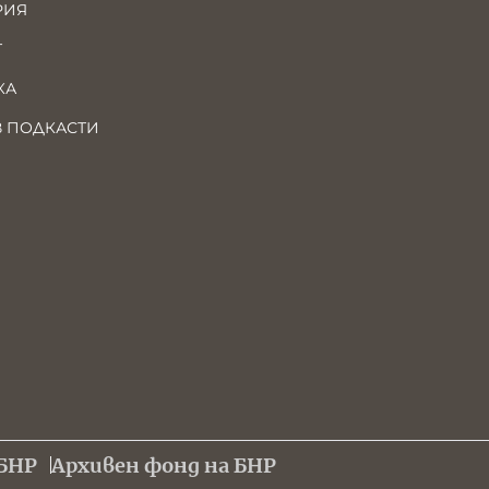
РИЯ
Т
КА
В ПОДКАСТИ
БНР
Архивен фонд на БНР