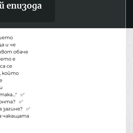
й епизода
нието
а и че
ивот обаче
ието е
са се
, който
е
и
 така…" ✅
ронта? ✅
а загине? ✅
а чакащата