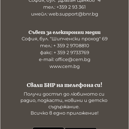
София, бул. "Драган Цанков" 4
тел.: +359 2 93 361
имейл: web.support@bnr.bg
Съвет за електронни медии
София, бул. "Шипченски проход" 69
тел.: + 359 2 9708810
факс: + 359 2 9733769
е-mail: office@cem.bg
www.cem.bg
Свали БНР на телефона си!
Получи достъп до любимото си 
радио, подкасти, новини и детско 
съдържание. 

Всичко в едно приложение!