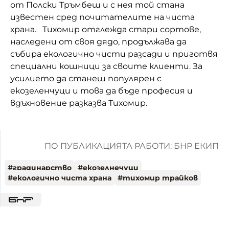
от Полски Тръмбеш и с нея той стана
известен сред почитателите на чиста
храна. Тихомир отглежда стари сортове,
наследени от своя дядо, продължава да
събира екологично чисти разсади и приготвя
специални кошници за своите клиенти. За
усилието да станеш популярен с
екозеленчуци и това да бъде професия и
вдъхновение разказва Тихомир.
ПО ПУБЛИКАЦИЯТА РАБОТИ: БНР ЕКИП
#
градинарство
#
екозелнечуци
#
екологично чиста храна
#
тихомир трайков