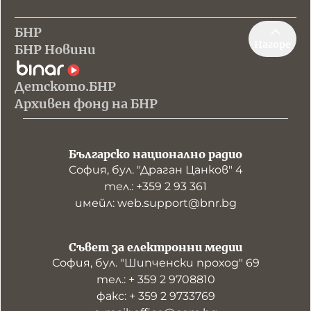
БНР
Нагоре
БНР Новини
Детското.БНР
Архивен фонд на БНР
Българско национално радио
София, бул. "Драган Цанков" 4
тел.: +359 2 93 361
имейл: web.support@bnr.bg
Съвет за електронни медии
София, бул. "Шипченски проход" 69
тел.: + 359 2 9708810
факс: + 359 2 9733769